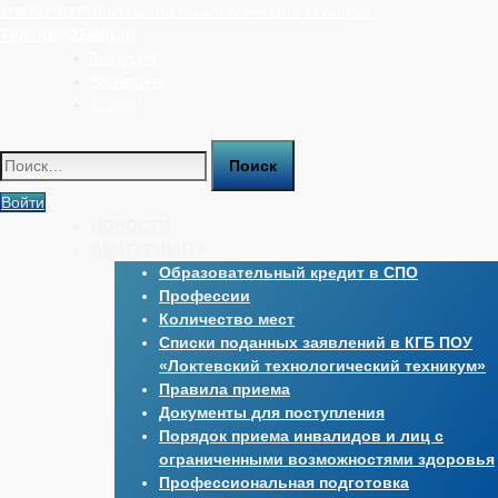
Перейти
Локтевский технологический техникум
КГБПОУ "ЛТТ"
к
Тел:
ltt@22edu.ru
содержимому
Telegram
ВКонтакте
E-mail
Найти:
Войти
НОВОСТИ
АБИТУРИЕНТУ
Образовательный кредит в СПО
Профессии
Количество мест
Списки поданных заявлений в КГБ ПОУ
«Локтевский технологический техникум»
Правила приема
Документы для поступления
Порядок приема инвалидов и лиц с
ограниченными возможностями здоровья
Профессиональная подготовка