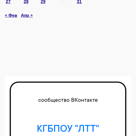
27
28
29
30
31
« Фев
Апр »