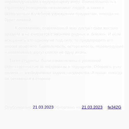
неравнодушными к окружающему миру. Внимательность к
странному поведению незнакомых людей, а также к
оставленным в учебном учреждении предметам, никогда не
будет лишней.
К сожалению, современный мир диктует свои жесткие
правила и не считается с жизнями родных и близких. И если
искоренить зло одному не под силу, то предупредить его
иногда возможно. Бдительность, осторожность, неравнодушие
– несомненно, могут спасти не одну жизнь.
Также студенты были ознакомлены с уголовной
ответственностью за экстремизм и терроризм. Оборвать руку
палача — злободневная задача государства. А наша- никогда
не оставаться в стороне.
Опубликовано
21.03.2023
Обновлено на
21.03.2023
от
fe342G