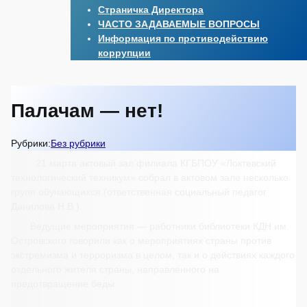
Страничка Директора
ЧАСТО ЗАДАВАЕМЫЕ ВОПРОСЫ
Информация по противодействию
коррупции
Палачам — нет!
Рубрики:
Без рубрики
21 марта актовый зал филиала КГБПОУ «Локтевский
технологический техникум» собрал в актовом зале несколько
групп обучающихся (ответственная социальный педагог
Данилова Н.В.).
Ведущие мероприятия — работники библиотеки КДН им.
Островского говорили как о мероприятиях страны против
экстремизма и терроризма в целом, так и о действиях каждого
отдельного жителя страны, направленного на
предотвращение беды.