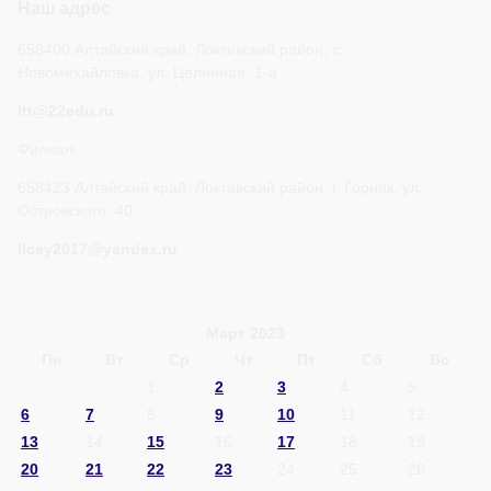
Наш адрес
658400 Алтайский край, Локтевский район, с.
Новомихайловка, ул. Целинная, 1-а
ltt@22edu.ru
Филиал.
658423 Алтайский край, Локтевский район, г. Горняк, ул.
Островского, 40
licey2017@yandex.ru
Март 2023
Пн
Вт
Ср
Чт
Пт
Сб
Вс
1
2
3
4
5
6
7
8
9
10
11
12
13
14
15
16
17
18
19
20
21
22
23
24
25
26