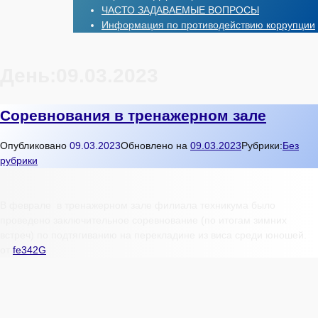
ЧАСТО ЗАДАВАЕМЫЕ ВОПРОСЫ
Информация по противодействию коррупции
День:
09.03.2023
Соревнования в тренажерном зале
Опубликовано
09.03.2023
Обновлено на
09.03.2023
Рубрики:
Без
рубрики
В феврале в тренажерном зале филиала техникума было
проведено заключительное соревнование (по итогам зимних
встреч) по подтягиванию на перекладине из виса среди юношей.
от
fe342G