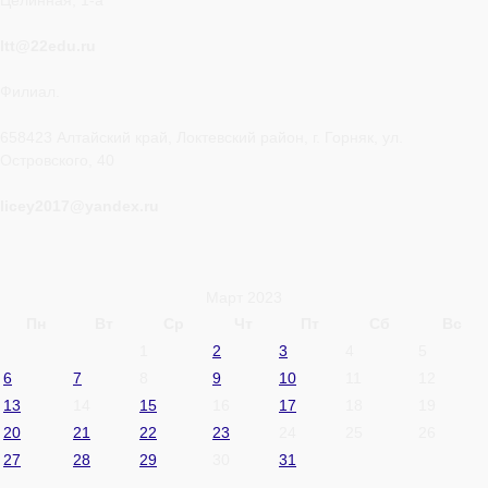
Целинная, 1-а
ltt@22edu.ru
Филиал.
658423 Алтайский край, Локтевский район, г. Горняк, ул.
Островского, 40
licey2017@yandex.ru
Март 2023
Пн
Вт
Ср
Чт
Пт
Сб
Вс
1
2
3
4
5
6
7
8
9
10
11
12
13
14
15
16
17
18
19
20
21
22
23
24
25
26
27
28
29
30
31