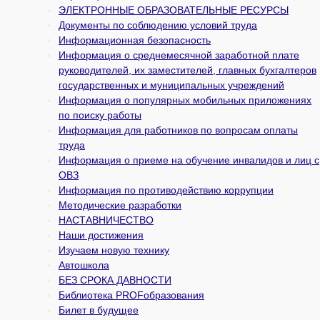
ЭЛЕКТРОННЫЕ ОБРАЗОВАТЕЛЬНЫЕ РЕСУРСЫ
Документы по соблюдению условий труда
Информационная безопасность
Информация о среднемесячной заработной плате
руководителей, их заместителей, главных бухгалтеров
государственных и муни­ципальных учреждений
Информация о популярных мобильных приложениях
по поиску работы
Информация для работников по вопросам оплаты
труда
Информация о приеме на обучение инвалидов и лиц с
ОВЗ
Информация по противодействию коррупции
Методические разработки
НАСТАВНИЧЕСТВО
Наши достижения
Изучаем новую технику
Автошкола
БЕЗ СРОКА ДАВНОСТИ
Библиотека PROFобразования
Билет в будущее