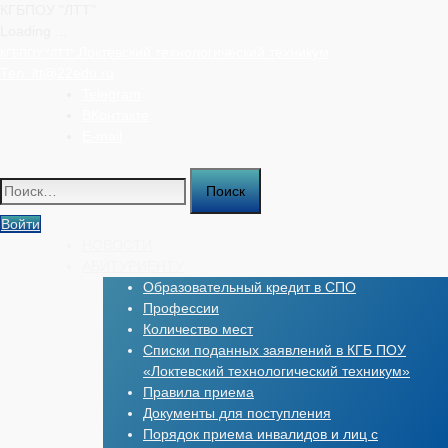
КГБПОУ "ЛТТ"
Loading ...
Перейти
Локтевский технологический техникум
КГБПОУ "ЛТТ"
к
Тел:
ltt@22edu.ru
содержимому
Telegram
ВКонтакте
E-mail
Найти:
Войти
НОВОСТИ
АБИТУРИЕНТУ
Образовательный кредит в СПО
Профессии
Количество мест
Списки поданных заявлений в КГБ ПОУ
«Локтевский технологический техникум»
Правила приема
Документы для поступления
Порядок приема инвалидов и лиц с