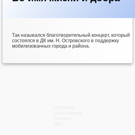
fe342G
Опубликовано
Обновлено на
Рубрики:
Без
27.03.2023
27.03.2023
рубрики
Так назывался благотворительный концерт, который
состоялся в ДК им. Н. Островского в поддержку
мобилизованных города и района.
«Прямая
трансляция
Знание.
ТВ»