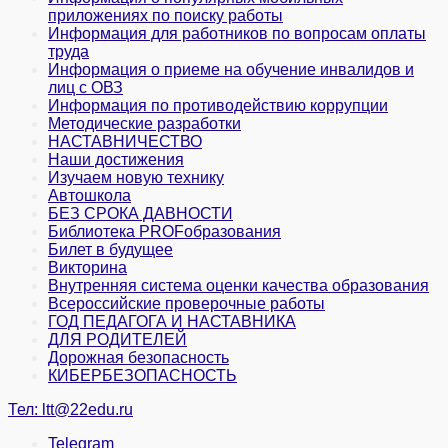
приложениях по поиску работы
Информация для работников по вопросам оплаты
труда
Информация о приеме на обучение инвалидов и
лиц с ОВЗ
Информация по противодействию коррупции
Методические разработки
НАСТАВНИЧЕСТВО
Наши достижения
Изучаем новую технику
Автошкола
БЕЗ СРОКА ДАВНОСТИ
Библиотека PROFобразования
Билет в будущее
Викторина
Внутренняя система оценки качества образования
Всероссийские проверочные работы
ГОД ПЕДАГОГА И НАСТАВНИКА
ДЛЯ РОДИТЕЛЕЙ
Дорожная безопасность
КИБЕРБЕЗОПАСНОСТЬ
Тел:
ltt@22edu.ru
Telegram