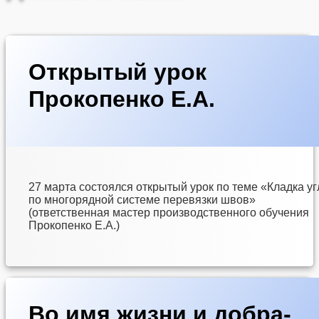
Открытый урок
от
fe342G
Прокопенко Е.А.
Опубликовано
Обновлено на
Рубрики:
Без
27.03.2023
27.03.2023
рубрики
27 марта состоялся открытый урок по теме «Кладка уг
по многорядной системе перевязки швов»
(ответственная мастер производственного обучения
Прокопенко Е.А.)
Во имя жизни и добра-
от