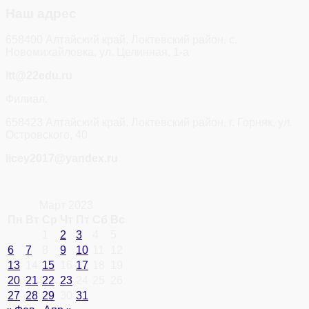
Наш адрес
658400 Алтайский край, Локтевский район, с.
Новомихайловка, ул. Целинная, 1-а
ltt@22edu.ru
Филиал.
658423 Алтайский край, Локтевский район, г. Горняк, ул.
Островского, 40
licey2017@yandex.ru
Март 2023
Пн
Вт
Ср
Чт
Пт
Сб
Вс
1
2
3
4
5
6
7
8
9
10
11
12
13
14
15
16
17
18
19
20
21
22
23
24
25
26
27
28
29
30
31