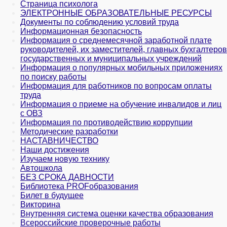
Страница психолога
ЭЛЕКТРОННЫЕ ОБРАЗОВАТЕЛЬНЫЕ РЕСУРСЫ
Документы по соблюдению условий труда
Информационная безопасность
Информация о среднемесячной заработной плате
руководителей, их заместителей, главных бухгалтеров
государственных и муни­ципальных учреждений
Информация о популярных мобильных приложениях
по поиску работы
Информация для работников по вопросам оплаты
труда
Информация о приеме на обучение инвалидов и лиц
с ОВЗ
Информация по противодействию коррупции
Методические разработки
НАСТАВНИЧЕСТВО
Наши достижения
Изучаем новую технику
Автошкола
БЕЗ СРОКА ДАВНОСТИ
Библиотека PROFобразования
Билет в будущее
Викторина
Внутренняя система оценки качества образования
Всероссийские проверочные работы