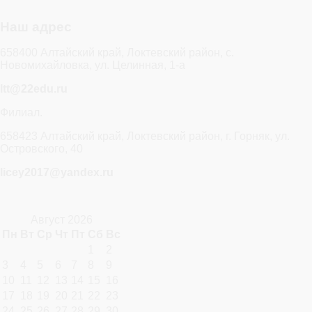
Наш адрес
658400 Алтайский край, Локтевский район, с.
Новомихайловка, ул. Целинная, 1-а
ltt@22edu.ru
Филиал.
658423 Алтайский край, Локтевский район, г. Горняк, ул.
Островского, 40
licey2017@yandex.ru
Август 2026
Пн
Вт
Ср
Чт
Пт
Сб
Вс
1
2
3
4
5
6
7
8
9
10
11
12
13
14
15
16
17
18
19
20
21
22
23
24
25
26
27
28
29
30