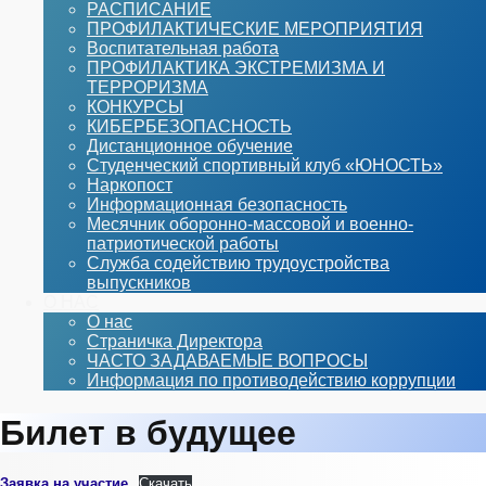
РАСПИСАНИЕ
ПРОФИЛАКТИЧЕСКИЕ МЕРОПРИЯТИЯ
Воспитательная работа
ПРОФИЛАКТИКА ЭКСТРЕМИЗМА И
ТЕРРОРИЗМА
КОНКУРСЫ
КИБЕРБЕЗОПАСНОСТЬ
Дистанционное обучение
Студенческий спортивный клуб «ЮНОСТЬ»
Наркопост
Информационная безопасность
Месячник оборонно-массовой и военно-
патриотической работы
Служба содействию трудоустройства
выпускников
О НАС
О нас
Страничка Директора
ЧАСТО ЗАДАВАЕМЫЕ ВОПРОСЫ
Информация по противодействию коррупции
Билет в будущее
Заявка на участие
Скачать