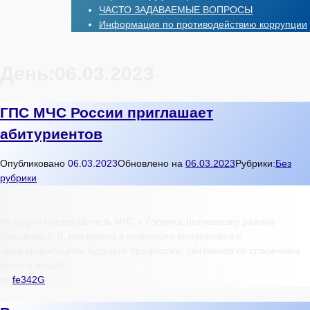
ЧАСТО ЗАДАВАЕМЫЕ ВОПРОСЫ
Информация по противодействию коррупции
День:
06.03.2023
ГПС МЧС России приглашает
абитуриентов
Опубликовано
06.03.2023
Обновлено на
06.03.2023
Рубрики:
Без
рубрики
06 марта представитель МЧС г. Горняка Локтевского района
Макарова Е.В. выступила в аудитории выпускников с
профориентацией будущей профессии, связанной со спасением
жизней людей.
от
fe342G