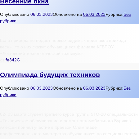
Весенние окна
Опубликовано
06.03.2023
Обновлено на
06.03.2023
Рубрики:
Без
рубрики
Если природа не подает первых видимых признаков прихода
весны, то о них скажут обучающиеся филиала КГБПОУ
«Локтевский технологический техникум».
от
fe342G
Олимпиада будущих техников
Опубликовано
06.03.2023
Обновлено на
06.03.2023
Рубрики:
Без
рубрики
02- 03 марта студент третьего курса группы 9ТО-20 специальности
«Техническое обслуживание и ремонт автомобильного Буряков
Алексей принял участие в Краевой Олимпиаде
профессионального мастерства обучающихся по специальностям