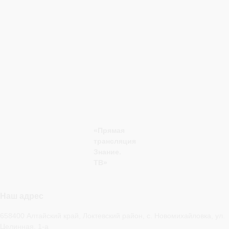
«Прямая
трансляция
Знание.
ТВ»
Наш адрес
658400 Алтайский край, Локтевский район, с. Новомихайловка, ул.
Целинная, 1-а