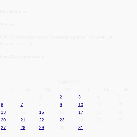
ltt@22edu.ru
Филиал.
658423 Алтайский край, Локтевский район, г. Горняк, ул.
Островского, 40
licey2017@yandex.ru
Март 2023
Пн
Вт
Ср
Чт
Пт
Сб
Вс
1
2
3
4
5
6
7
8
9
10
11
12
13
14
15
16
17
18
19
20
21
22
23
24
25
26
27
28
29
30
31