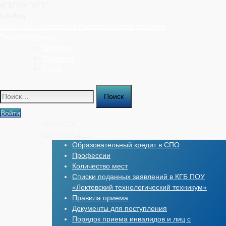
КГБПОУ "ЛТТ"
Loading ...
Перейти
Локтевский технологический техникум
КГБПОУ "ЛТТ"
к
Тел:
ltt@22edu.ru
содержимому
Telegram
ВКонтакте
E-mail
Найти:
Войти
НОВОСТИ
АБИТУРИЕНТУ
Образовательный кредит в СПО
Профессии
Количество мест
Списки поданных заявлений в КГБ ПОУ
«Локтевский технологический техникум»
Правила приема
Документы для поступления
Порядок приема инвалидов и лиц с