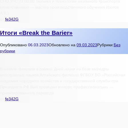
СПО УГС 23.00.00 Техника и технологии наземного транспорта
(ответственный — мастер производственного обучения Изотов
А.В.).
от
fe342G
Итоги «Вreak the Вarier»
Опубликовано
06.03.2023
Обновлено на
09.03.2023
Рубрики:
Без
рубрики
В начале февраля в рамках Дней науки на базе кафедры
иностранных языков Алтайского филиала ФГБОУ ВО «Российская
академия народного хозяйства и государственной службы при
Президенте РФ был проведен конкурс профессионально —
ориентированного перевода
от
fe342G