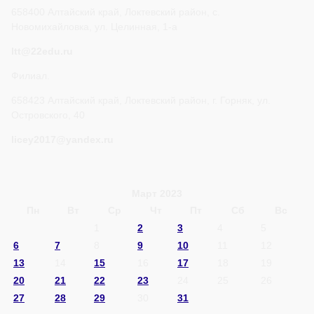
658400 Алтайский край, Локтевский район, с.
Новомихайловка, ул. Целинная, 1-а
ltt@22edu.ru
Филиал.
658423 Алтайский край, Локтевский район, г. Горняк, ул.
Островского, 40
licey2017@yandex.ru
Март 2023
Пн
Вт
Ср
Чт
Пт
Сб
Вс
1
2
3
4
5
6
7
8
9
10
11
12
13
14
15
16
17
18
19
20
21
22
23
24
25
26
27
28
29
30
31