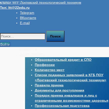
Перейти
Локтевский технологический техникум
КГБПОУ "ЛТТ"
к
Тел:
ltt@22edu.ru
содержимому
Telegram
ВКонтакте
E-mail
Найти:
Войти
НОВОСТИ
АБИТУРИЕНТУ
Образовательный кредит в СПО
Профессии
Количество мест
Списки поданных заявлений в КГБ ПОУ
«Локтевский технологический техникум»
Правила приема
Документы для поступления
Порядок приема инвалидов и лиц с
ограниченными возможностями здоровья
Профессиональная подготовка