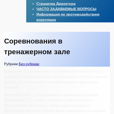
Страничка Директора
ЧАСТО ЗАДАВАЕМЫЕ ВОПРОСЫ
Информация по противодействию
коррупции
Соревнования в
тренажерном зале
Рубрики:
Без рубрики
В феврале в тренажерном зале филиала техникума было
проведено заключительное соревнование (по итогам зимних
встреч) по подтягиванию на перекладине из виса среди
юношей.
Ответственный — преподаватель физической культуры
Таможников С.И., указал, что цели и задачи данных
соревнований достигнуты: среди студентов ведется
пропаганда здорового образа жизни, выявлены сильнейшие