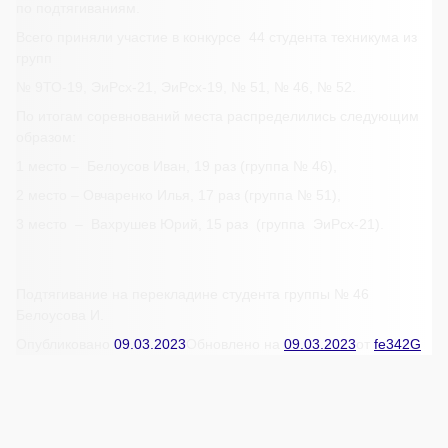
по подтягиваниям.
Всего приняли участие в конкурсе 44 студента техникума из
групп
№ 9ТО-19, ЭиРсх-21, ЭиРсх-19, № 51, № 46, № 52.
По итогам соревнований места распределились следующим
образом:
1 место – Белоусов Иван, 19 раз (группа № 46),
2 место – Овчаренко Илья, 17 раз (группа № 51),
3 место – Вахрушев Юрий, 15 раз (группа ЭиРсх-21).
Подтягивание на перекладине студента группы № 46
Белоусова И.
Опубликовано
09.03.2023
Обновлено на
09.03.2023
от
fe342G