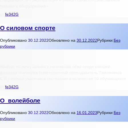
специальности «Эксплуатация и ремонт сельскохозяйственной
техники и оборудования»
от
fe342G
О силовом спорте
Опубликовано
30.12.2022
Обновлено на
30.12.2022
Рубрики:
Без
рубрики
Конкурс по жиму штанги в положении лёжа среди юношей
филиала техникума (ответственный преподаватель Таможников
С.И.) собрал участников состязания в количестве 50 обучающихся.
от
fe342G
О волейболе
Опубликовано
30.12.2022
Обновлено на
16.01.2023
Рубрики:
Без
рубрики