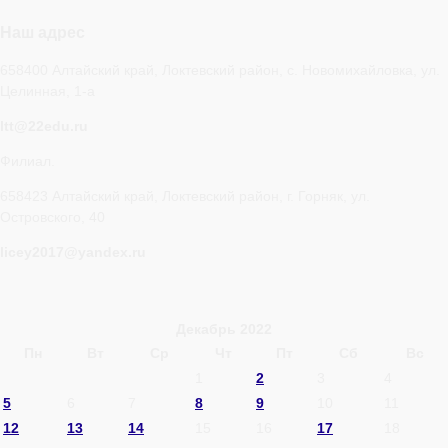
Наш адрес
658400 Алтайский край, Локтевский район, с. Новомихайловка, ул.
Целинная, 1-а
ltt@22edu.ru
Филиал.
658423 Алтайский край, Локтевский район, г. Горняк, ул.
Островского, 40
licey2017@yandex.ru
Декабрь 2022
Пн
Вт
Ср
Чт
Пт
Сб
Вс
1
2
3
4
5
6
7
8
9
10
11
12
13
14
15
16
17
18