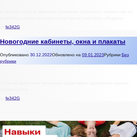
В декабре на базе филиала техникума состоялось первенство по
волейболу среди юношей в спортивном комплексе «Родина».
от
fe342G
Новогодние кабинеты, окна и плакаты
Опубликовано
30.12.2022
Обновлено на
09.01.2023
Рубрики:
Без
рубрики
Учебные аудитории техникума продолжают украшаться руками
обучающихся.
от
fe342G