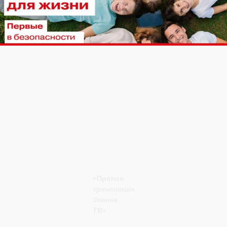
«Прямая
трансляция
Знание.
ТВ»