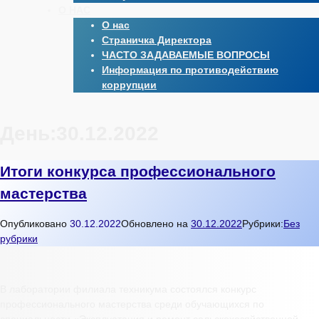
О НАС
О нас
Страничка Директора
ЧАСТО ЗАДАВАЕМЫЕ ВОПРОСЫ
Информация по противодействию
коррупции
День:
30.12.2022
Итоги конкурса профессионального
мастерства
Опубликовано
30.12.2022
Обновлено на
30.12.2022
Рубрики:
Без
рубрики
В лаборатории филиала техникума состоялся конкурс
профессионального мастерства среди обучающихся по