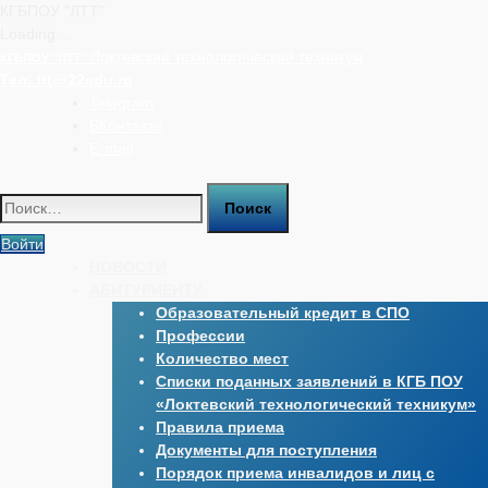
КГБПОУ "ЛТТ"
Loading ...
Перейти
Локтевский технологический техникум
КГБПОУ "ЛТТ"
к
Тел:
ltt@22edu.ru
содержимому
Telegram
ВКонтакте
E-mail
Найти:
Войти
НОВОСТИ
АБИТУРИЕНТУ
Образовательный кредит в СПО
Профессии
Количество мест
Списки поданных заявлений в КГБ ПОУ
«Локтевский технологический техникум»
Правила приема
Документы для поступления
Порядок приема инвалидов и лиц с