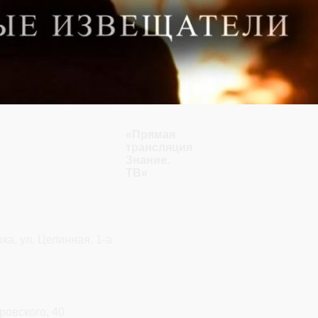
«Прямая
трансляция
Знание.
ТВ»
ка, ул. Целинная, 1-а
ровского, 40