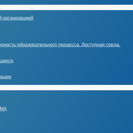
И
й организацией
нность образовательного процесса. Доступная среда.
ющихся
зации
ЗМА