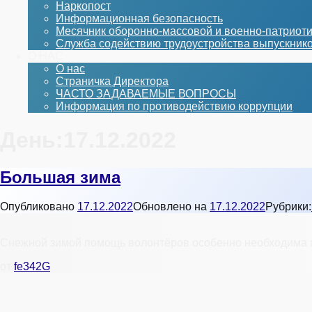
Наркопост
Информационная безопасность
Месячник оборонно-массовой и военно-патриот
Служба содействию трудоустройства выпускник
О НАС
О нас
Страничка Директора
ЧАСТО ЗАДАВАЕМЫЕ ВОПРОСЫ
Информация по противодействию коррупции
День:
17.12.2022
Большая зима
Опубликовано
17.12.2022
Обновлено на
17.12.2022
Рубрики:
Снежной зимой помощь волонтёров особенно необходима 
от
fe342G