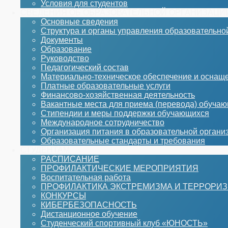
Условия для студентов
СВЕДЕНИЯ ОБ ОБРАЗОВАТЕЛЬНОЙ ОРГАНИЗАЦИ
Основные сведения
Структура и органы управления образовательно
Документы
Образование
Руководство
Педагогический состав
Материально-техническое обеспечение и оснаще
Платные образовательные услуги
Финансово-хозяйственная деятельность
Вакантные места для приема (перевода) обуча
Стипендии и меры поддержки обучающихся
Международное сотрудничество
Организация питания в образовательной органи
Образовательные стандарты и требования
СТУДЕНТАМ
РАСПИСАНИЕ
ПРОФИЛАКТИЧЕСКИЕ МЕРОПРИЯТИЯ
Воспитательная работа
ПРОФИЛАКТИКА ЭКСТРЕМИЗМА И ТЕРРОРИ
КОНКУРСЫ
КИБЕРБЕЗОПАСНОСТЬ
Дистанционное обучение
Студенческий спортивный клуб «ЮНОСТЬ»