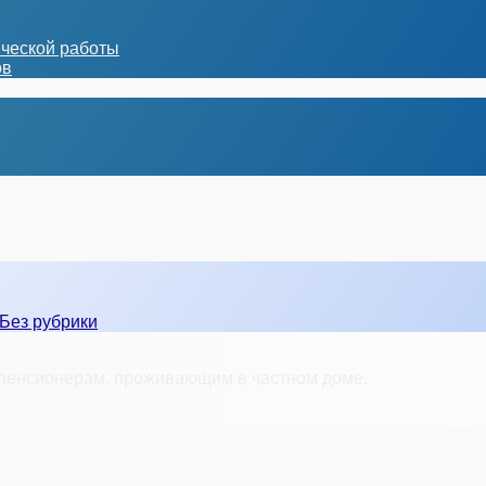
ической работы
ов
Без рубрики
пенсионерам, проживающим в частном доме.