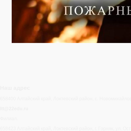
Наш адрес
658400 Алтайский край, Локтевский район, с. Новомихайлов
ltt@22edu.ru
Филиал.
658423 Алтайский край, Локтевский район, г. Горняк, ул. Ост