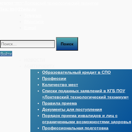
Перейти
Локтевский технологический техникум
КГБПОУ "ЛТТ"
к
Тел:
ltt@22edu.ru
содержимому
Telegram
ВКонтакте
E-mail
Найти:
Войти
НОВОСТИ
АБИТУРИЕНТУ
Образовательный кредит в СПО
Профессии
Количество мест
Списки поданных заявлений в КГБ ПОУ
«Локтевский технологический техникум»
Правила приема
Документы для поступления
Порядок приема инвалидов и лиц с
ограниченными возможностями здоровья
Профессиональная подготовка