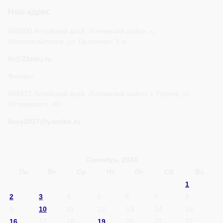
Наш адрес
658400 Алтайский край, Локтевский район, с.
Новомихайловка, ул. Целинная, 1-а
ltt@22edu.ru
Филиал.
658423 Алтайский край, Локтевский район, г. Горняк, ул.
Островского, 40
licey2017@yandex.ru
Сентябрь 2024
Пн
Вт
Ср
Чт
Пт
Сб
Вс
1
2
3
4
5
6
7
8
9
10
11
12
13
14
15
16
17
18
19
20
21
22