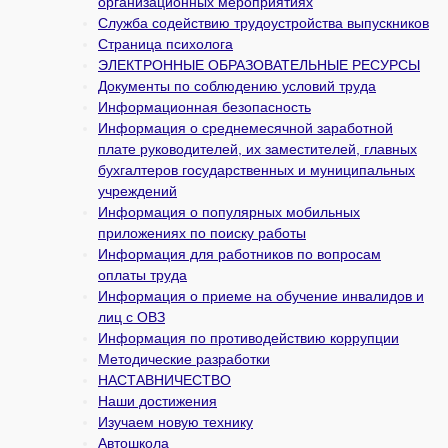
организационных мероприятиях
Служба содействию трудоустройства выпускников
Страница психолога
ЭЛЕКТРОННЫЕ ОБРАЗОВАТЕЛЬНЫЕ РЕСУРСЫ
Документы по соблюдению условий труда
Информационная безопасность
Информация о среднемесячной заработной
плате руководителей, их заместителей, главных
бухгалтеров государственных и муни­ципальных
учреждений
Информация о популярных мобильных
приложениях по поиску работы
Информация для работников по вопросам
оплаты труда
Информация о приеме на обучение инвалидов и
лиц с ОВЗ
Информация по противодействию коррупции
Методические разработки
НАСТАВНИЧЕСТВО
Наши достижения
Изучаем новую технику
Автошкола