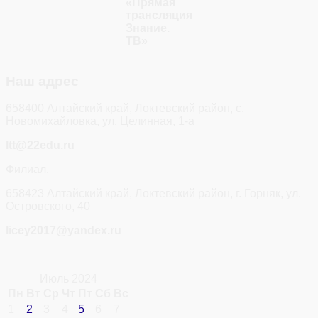
«Прямая
трансляция
Знание.
ТВ»
Наш адрес
658400 Алтайский край, Локтевский район, с.
Новомихайловка, ул. Целинная, 1-а
ltt@22edu.ru
Филиал.
658423 Алтайский край, Локтевский район, г. Горняк, ул.
Островского, 40
licey2017@yandex.ru
Июль 2024
Пн
Вт
Ср
Чт
Пт
Сб
Вс
1
2
3
4
5
6
7