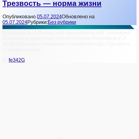
Трезвость — норма жизни
Опубликовано
05.07.2024
Обновлено на
05.07.2024
Рубрики:
Без рубрики
В общежитии «Локтевский технологический техникум»
советником директора по воспитанию Яковлевой Е.А.
была проведена профилактическая беседа «Трезвость
— норма жизни»
от
fe342G