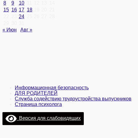
8
9
10
11
12
13
14
15
16
17
18
19
20
21
22
23
24
25
26
27
28
29
30
31
« Июн
Авг »
Информационная безопасность
ДЛЯ РОДИТЕЛЕЙ
Служба содействию трудоустройства выпускников
Страница психолога
Версия для слабовидящих