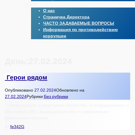
О НАС
О нас
Страничка Директора
ЧАСТО ЗАДАВАЕМЫЕ ВОПРОСЫ
Информация по противодействию
коррупции
День:
27.02.2024
Герои рядом
Опубликовано
27.02.2024
Обновлено на
27.02.2024
Рубрики:
Без рубрики
Когда говорят о защитниках Отечества, то подразумевают и
участников СВО, защищающих мир и совершающих
героические поступки.
от
fe342G