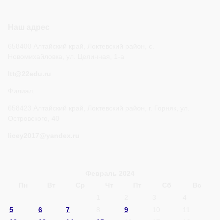
Наш адрес
658400 Алтайский край, Локтевский район, с.
Новомихайловка, ул. Целинная, 1-а
ltt@22edu.ru
Филиал.
658423 Алтайский край, Локтевский район, г. Горняк, ул.
Островского, 40
licey2017@yandex.ru
Февраль 2024
Пн
Вт
Ср
Чт
Пт
Сб
Вс
1
2
3
4
5
6
7
8
9
10
11