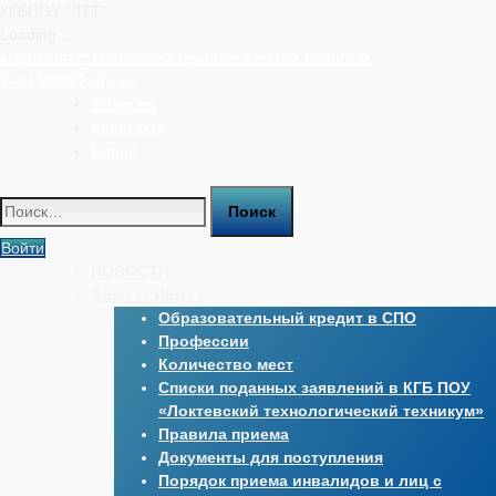
КГБПОУ "ЛТТ"
Loading ...
Перейти
Локтевский технологический техникум
КГБПОУ "ЛТТ"
к
Тел:
ltt@22edu.ru
содержимому
Telegram
ВКонтакте
E-mail
Найти:
Войти
НОВОСТИ
АБИТУРИЕНТУ
Образовательный кредит в СПО
Профессии
Количество мест
Списки поданных заявлений в КГБ ПОУ
«Локтевский технологический техникум»
Правила приема
Документы для поступления
Порядок приема инвалидов и лиц с