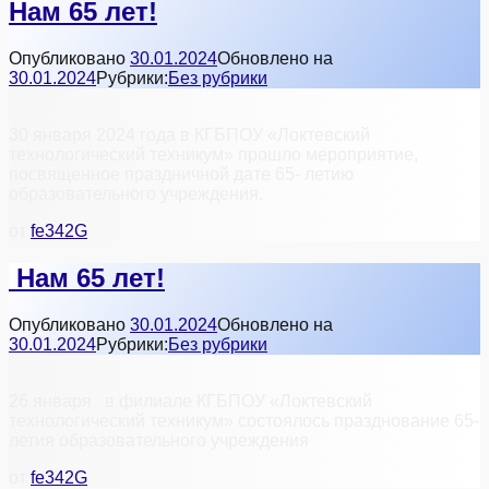
Нам 65 лет!
Опубликовано
30.01.2024
Обновлено на
30.01.2024
Рубрики:
Без рубрики
30 января 2024 года в КГБПОУ «Локтевский
технологический техникум» прошло мероприятие,
посвященное праздничной дате 65- летию
образовательного учреждения.
от
fe342G
Нам 65 лет!
Опубликовано
30.01.2024
Обновлено на
30.01.2024
Рубрики:
Без рубрики
26 января в филиале КГБПОУ «Локтевский
технологический техникум» состоялось празднование 65-
летия образовательного учреждения
от
fe342G