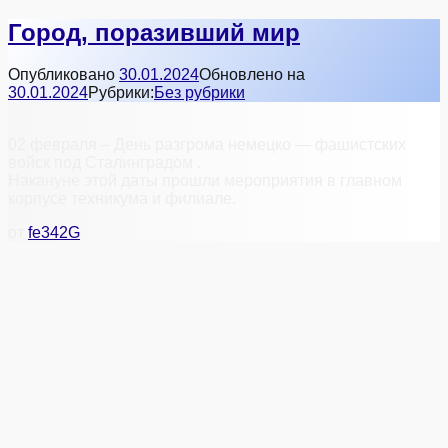
Город, поразивший мир
Опубликовано
30.01.2024
Обновлено на
30.01.2024
Рубрики:
Без рубрики
02 февраля – День разгрома немецко — фашистских
войск под Сталинградом .
Накануне этой даты прошли мероприятия в главном
корпусе техникума и филиале.
от
fe342G