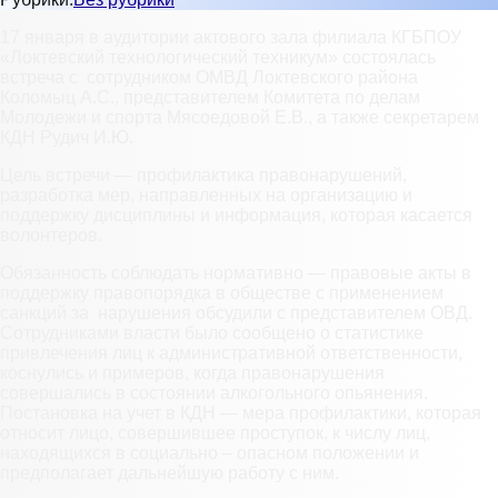
17 января в аудитории актового зала филиала КГБПОУ
«Локтевский технологический техникум» состоялась
встреча с сотрудником ОМВД Локтевского района
Коломыц А.С., представителем Комитета по делам
Молодежи и спорта Мясоедовой Е.В., а также секретарем
КДН Рудич И.Ю.
Цель встречи — профилактика правонарушений,
разработка мер, направленных на организацию и
поддержку дисциплины и информация, которая касается
волонтеров.
Обязанность соблюдать нормативно — правовые акты в
поддержку правопорядка в обществе с применением
санкций за нарушения обсудили с представителем ОВД.
Сотрудниками власти было сообщено о статистике
привлечения лиц к административной ответственности,
коснулись и примеров, когда правонарушения
совершались в состоянии алкогольного опьянения.
Постановка на учет в КДН — мера профилактики, которая
относит лицо, совершившее проступок, к числу лиц,
находящихся в социально – опасном положении и
предполагает дальнейшую работу с ним.