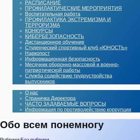
РАСПИСАНИЕ
ПРОФИЛАКТИЧЕСКИЕ МЕРОПРИЯТИЯ
Воспитательная работа
ПРОФИЛАКТИКА ЭКСТРЕМИЗМА И
ТЕРРОРИЗМА
КОНКУРСЫ
КИБЕРБЕЗОПАСНОСТЬ
Дистанционное обучение
Студенческий спортивный клуб «ЮНОСТЬ»
Наркопост
Информационная безопасность
Месячник оборонно-массовой и военно-
патриотической работы
Служба содействию трудоустройства
выпускников
О НАС
О нас
Страничка Директора
ЧАСТО ЗАДАВАЕМЫЕ ВОПРОСЫ
Информация по противодействию коррупции
Обо всем понемногу
Рубрики:
Без рубрики