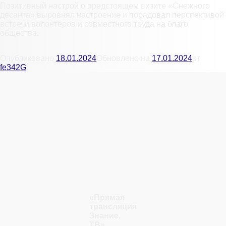
Позитивный настрой о предстоящем визите «Снежного
десанта» выровнял настроение и порадовал перспективой
встречи волонтеров и совместного труда на благо
общества.
Опубликовано
18.01.2024
Обновлено на
17.01.2024
от
fe342G
«Прямая
трансляция
Знание.
ТВ»