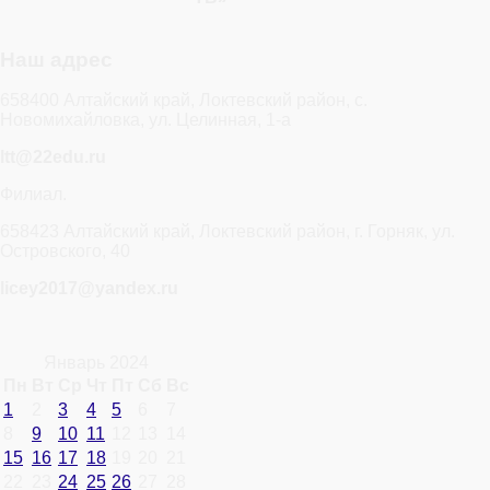
Наш адрес
658400 Алтайский край, Локтевский район, с.
Новомихайловка, ул. Целинная, 1-а
ltt@22edu.ru
Филиал.
658423 Алтайский край, Локтевский район, г. Горняк, ул.
Островского, 40
licey2017@yandex.ru
Январь 2024
Пн
Вт
Ср
Чт
Пт
Сб
Вс
1
2
3
4
5
6
7
8
9
10
11
12
13
14
15
16
17
18
19
20
21
22
23
24
25
26
27
28