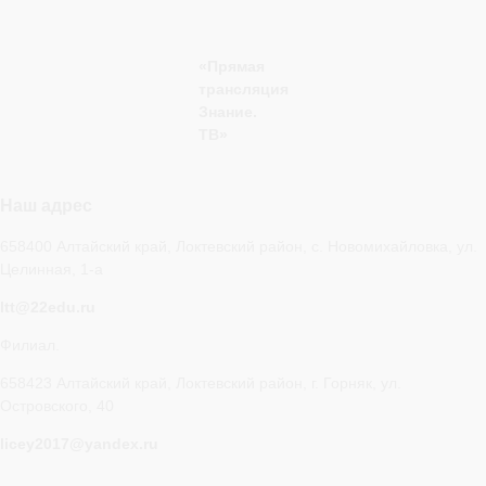
«Прямая
трансляция
Знание.
ТВ»
Наш адрес
658400 Алтайский край, Локтевский район, с. Новомихайловка, ул.
Целинная, 1-а
ltt@22edu.ru
Филиал.
658423 Алтайский край, Локтевский район, г. Горняк, ул.
Островского, 40
licey2017@yandex.ru