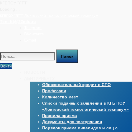
КГБПОУ "ЛТТ"
Loading ...
Перейти
Локтевский технологический техникум
КГБПОУ "ЛТТ"
к
Тел:
ltt@22edu.ru
содержимому
Telegram
ВКонтакте
E-mail
Найти:
Войти
НОВОСТИ
АБИТУРИЕНТУ
Образовательный кредит в СПО
Профессии
Количество мест
Списки поданных заявлений в КГБ ПОУ
«Локтевский технологический техникум»
Правила приема
Документы для поступления
Порядок приема инвалидов и лиц с