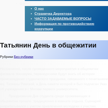
О НАС
О нас
Страничка Директора
ЧАСТО ЗАДАВАЕМЫЕ ВОПРОСЫ
Информация по противодействию
коррупции
Татьянин День в общежитии
Рубрики:
Без рубрики
Несомненно, после проведенного мероприятия в общежитии
филиала техникума, первокурсники будут знать об истории
происхождения студенческого праздника, связанного с почитанием
мц. Татианы Римской, в День памяти которой и был подписан Указ
об учреждении в г. Москве первого университета.
Празднование Дня студента среди проживающих в
общежитии прошло традиционно в комнате отдыха. Сценарий
разрабатывался с учетом привлечения молодежи к участию