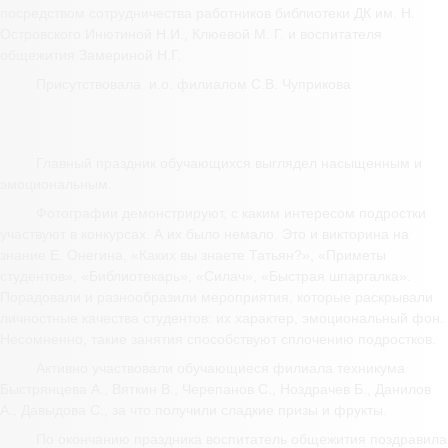
посредством сотрудничества работников библиотеки ДК им. Н.
Островского Инютиной Н.И., Клюевой М. Г. и воспитателя
общежития Замериной Н.Г.
Присутствовала и.о. филиалом С.В. Чуприкова
Главный праздник обучающихся выглядел насыщенным и
эмоциональным.
Фотографии демонстрируют, с каким интересом подростки
участвуют в конкурсах. А их было немало. Это и викторина на
знание Е. Онегина, «Каких вы знаете Татьян?», «Приметы
студентов», «Библиотекарь», «Силач», «Быстрая шпаргалка».
Порадовали и разнообразили мероприятия, которые раскрывали
личностные качества студентов: их характер, эмоциональный фон.
Несомненно, такие занятия способствуют сплочению подростков.
Активно участвовали обучающиеся филиала техникума
Быстрянцева А., Вяткин В., Черепанов С., Ноздрачев Б., Данилов
А., Давыдова С., за что получили сладкие призы и фрукты.
По окончанию праздника воспитатель общежития поздравила