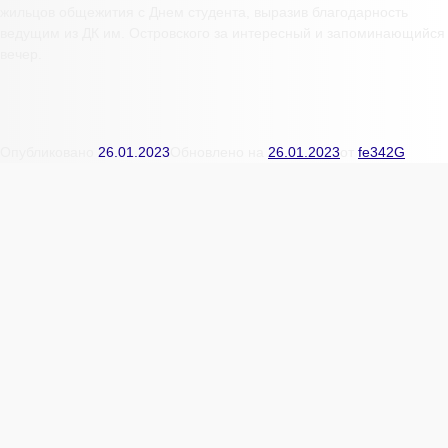
жильцов общежития с Днем студента, выразив благодарность
ведущим из ДК им. Островского за интересный и запоминающийся
вечер.
Опубликовано
26.01.2023
Обновлено на
26.01.2023
от
fe342G