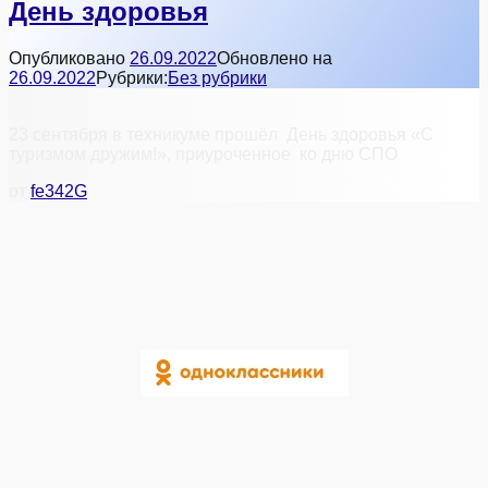
День здоровья
Опубликовано
26.09.2022
Обновлено на
26.09.2022
Рубрики:
Без рубрики
23 сентября в техникуме прошёл День здоровья «С
туризмом дружим!», приуроченное ко дню СПО
от
fe342G