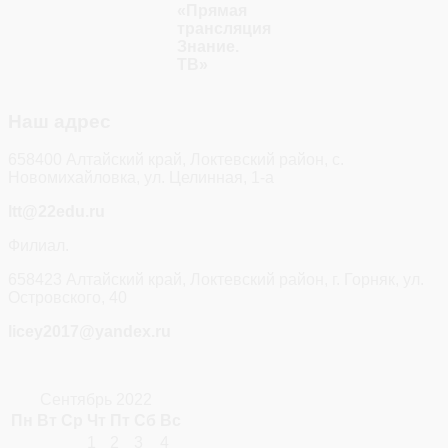
«Прямая
трансляция
Знание.
ТВ»
Наш адрес
658400 Алтайский край, Локтевский район, с.
Новомихайловка, ул. Целинная, 1-а
ltt@22edu.ru
Филиал.
658423 Алтайский край, Локтевский район, г. Горняк, ул.
Островского, 40
licey2017@yandex.ru
Сентябрь 2022
Пн
Вт
Ср
Чт
Пт
Сб
Вс
1
2
3
4