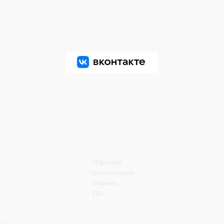
«Прямая
трансляция
Знание.
ТВ»