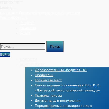
КГБПОУ "ЛТТ"
Loading ...
Перейти
Локтевский технологический техникум
КГБПОУ "ЛТТ"
к
Тел:
ltt@22edu.ru
содержимому
Telegram
ВКонтакте
E-mail
Найти:
Войти
НОВОСТИ
АБИТУРИЕНТУ
Образовательный кредит в СПО
Профессии
Количество мест
Списки поданных заявлений в КГБ ПОУ
«Локтевский технологический техникум»
Правила приема
Документы для поступления
Порядок приема инвалидов и лиц с