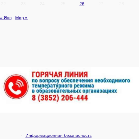
22
23
24
25
26
27
28
« Янв
Мар »
Информационная безопасность