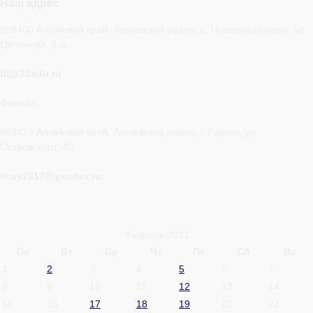
Наш адрес
658400 Алтайский край, Локтевский район, с. Новомихайловка, ул.
Целинная, 1-а
ltt@22edu.ru
Филиал.
658423 Алтайский край, Локтевский район, г. Горняк, ул.
Островского, 40
licey2017@yandex.ru
Февраль 2021
Пн
Вт
Ср
Чт
Пт
Сб
Вс
1
2
3
4
5
6
7
8
9
10
11
12
13
14
15
16
17
18
19
20
21