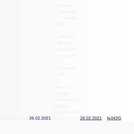
команды
техникума
— Иванов
В.Б.
Участник
сборной
команды
техникума
—
Санников
М.В.
Грамота
команды
техникума по
итогам
соревнований.
Опубликовано
26.02.2021
Обновлено на
26.02.2021
от
fe342G