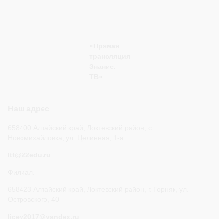
«Прямая
трансляция
Знание.
ТВ»
Наш адрес
658400 Алтайский край, Локтевский район, с.
Новомихайловка, ул. Целинная, 1-а
ltt@22edu.ru
Филиал.
658423 Алтайский край, Локтевский район, г. Горняк, ул.
Островского, 40
licey2017@yandex.ru