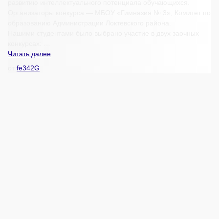
развитию интеллектуального потенциала обучающихся.
Организаторы конкурса — МБОУ «Гимназия № 3», Комитет по
образованию Администрации Локтевского района.
Нашими студентами было выбрано участие в двух заочных
конкурсах: …
Участие
Читать далее
в
от
fe342G
открытом
окружном
фестивале
«Ломоносовские
чтения-2021»