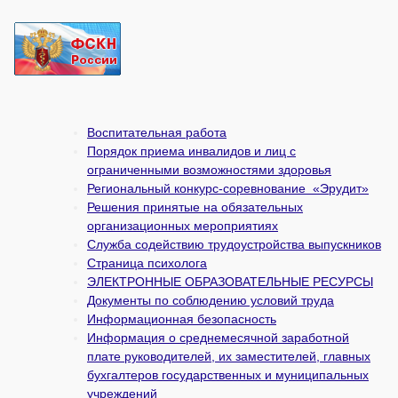
Воспитательная работа
Порядок приема инвалидов и лиц с
ограниченными возможностями здоровья
Региональный конкурс-соревнование «Эрудит»
Решения принятые на обязательных
организационных мероприятиях
Служба содействию трудоустройства выпускников
Страница психолога
ЭЛЕКТРОННЫЕ ОБРАЗОВАТЕЛЬНЫЕ РЕСУРСЫ
Документы по соблюдению условий труда
Информационная безопасность
Информация о среднемесячной заработной
плате руководителей, их заместителей, главных
бухгалтеров государственных и муни­ципальных
учреждений