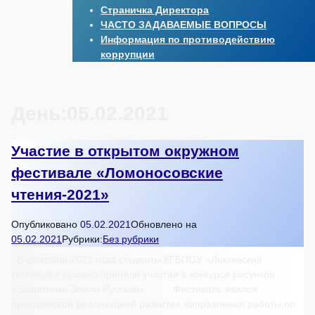
Страничка Директора
ЧАСТО ЗАДАВАЕМЫЕ ВОПРОСЫ
Информация по противодействию
коррупции
День:
05.02.2021
Участие в открытом окружном
фестивале «Ломоносовские
чтения-2021»
Опубликовано
05.02.2021
Обновлено на
05.02.2021
Рубрики:
Без рубрики
В феврале 2021 года студенты КГБПОУ «Локтевский
техникум» активно приняли участие в конкурсе рисунков
«Защитники Земли Русской». Фестиваль явился
практической реализацией развития направления работы по