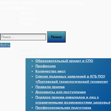
Перейти
Локтевский технологический техникум
КГБПОУ "ЛТТ"
к
Тел:
ltt@22edu.ru
содержимому
Telegram
ВКонтакте
E-mail
Найти:
Войти
НОВОСТИ
АБИТУРИЕНТУ
Образовательный кредит в СПО
Профессии
Количество мест
Списки поданных заявлений в КГБ ПОУ
«Локтевский технологический техникум»
Правила приема
Документы для поступления
Порядок приема инвалидов и лиц с
ограниченными возможностями здоровья
Профессиональная подготовка