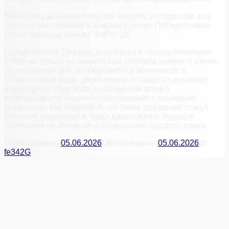
Викторина вызвала большой интерес у студентов, все
активно участвовали в каждом раунде. Победителями
стали: команда группы ЭиРсх 25.
Празднование Дня русского языка в нашем техникуме
стало не только возможностью углубить знания о языке,
но и поводом для обсуждения его значимости в
современном мире, укреплению интереса к русскому
языку среди студентов и напомнили всем о
необходимости бережного отношения к языковым
традициям. Мы надеемся, что такие праздники станут
хорошей традицией и будут вдохновлять будущие
поколения на изучение и сохранение русского языка.
Опубликовано
05.06.2026
Обновлено на
05.06.2026
от
fe342G