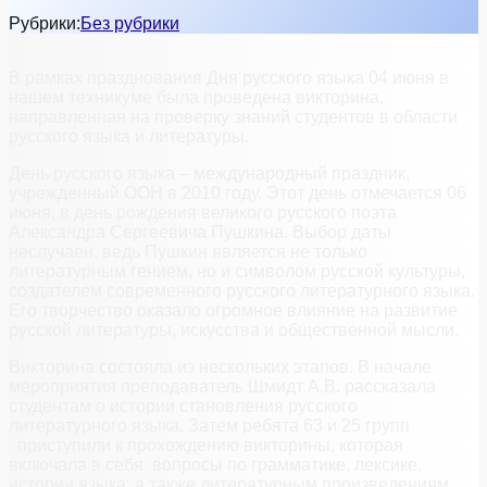
Рубрики:
Без рубрики
В рамках празднования Дня русского языка 04 июня в
нашем техникуме была проведена викторина,
направленная на проверку знаний студентов в области
русского языка и литературы.
День русского языка – международный праздник,
учрежденный ООН в 2010 году. Этот день отмечается 06
июня, в день рождения великого русского поэта
Александра Сергеевича Пушкина. Выбор даты
неслучаен, ведь Пушкин является не только
литературным гением, но и символом русской культуры,
создателем современного русского литературного языка.
Его творчество оказало огромное влияние на развитие
русской литературы, искусства и общественной мысли.
Викторина состояла из нескольких этапов. В начале
мероприятия преподаватель Шмидт А.В. рассказала
студентам о истории становления русского
литературного языка. Затем ребята 63 и 25 групп
приступили к прохождению викторины, которая
включала в себя вопросы по грамматике, лексике,
истории языка, а также литературным произведениям.