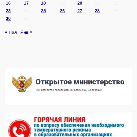
16
17
18
19
20
21
22
23
24
25
26
27
28
29
30
31
« Ноя
Янв »