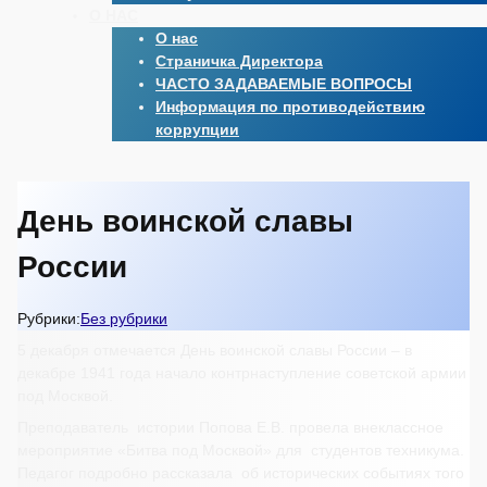
О НАС
О нас
Страничка Директора
ЧАСТО ЗАДАВАЕМЫЕ ВОПРОСЫ
Информация по противодействию
коррупции
День воинской славы
России
Рубрики:
Без рубрики
5 декабря отмечается День воинской славы России – в
декабре 1941 года начало контрнаступление советской армии
под Москвой.
Преподаватель истории Попова Е.В. провела внеклассное
мероприятие «Битва под Москвой» для студентов техникума.
Педагог подробно рассказала об исторических событиях того