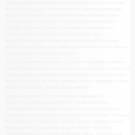
времени.
В результате битвы под Москвой советские войска
остановили, а затем нанесли крупное поражение немецко-
фашистской армии ,считавшей себя непобедимой. Силы
противника были отброшены на 100-250 километров от
столицы. Битва за Москву стала одним из переломных
моментов в Великой Отечественной войне . Она
способствовала укреплению антигитлеровской коалиции,
ослаблению фашистского блока, заставила Японию и Турцию
воздержаться от вступления в войну.
Очень впечатляет жестокая, страшная и решающая битва у
деревни Крюково, где наши солдаты сражались за каждый дом
и каждую улицу. Осколки снарядов покрыли всю Крюковскую
землю. У станции Крюково советские войска потеряли тысячи
солдат и офицеров, но враг был сломлен!
Советник директора по воспитанию Яковлева Е.А.
продемонстрировала видеоролик «Битва за Москву».
Обучающиеся прослушали песню «У деревни Крюково».
Студенты приняли активное участие в мероприятии: Усольцев
В., Булавкин А., Кобзарь М. читали стихи о подвигах солдат,
Новокшанов Егор рассказал о применение стратегии
«глубокой защиты» в битве за Москву. Очень трогательное