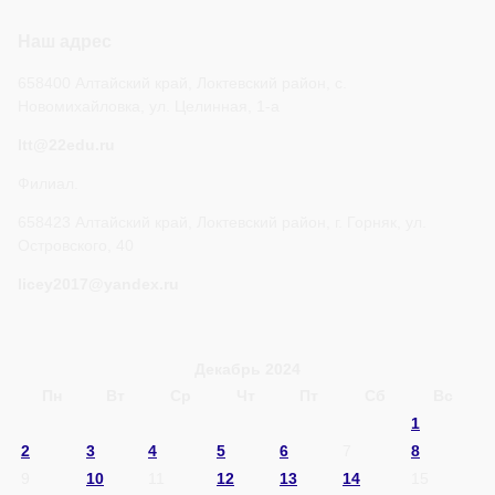
Наш адрес
658400 Алтайский край, Локтевский район, с.
Новомихайловка, ул. Целинная, 1-а
ltt@22edu.ru
Филиал.
658423 Алтайский край, Локтевский район, г. Горняк, ул.
Островского, 40
licey2017@yandex.ru
Декабрь 2024
Пн
Вт
Ср
Чт
Пт
Сб
Вс
1
2
3
4
5
6
7
8
9
10
11
12
13
14
15