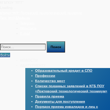
КГБПОУ "ЛТТ"
Loading ...
Перейти
Локтевский технологический техникум
КГБПОУ "ЛТТ"
к
Тел:
ltt@22edu.ru
содержимому
Telegram
ВКонтакте
E-mail
Найти:
Войти
НОВОСТИ
АБИТУРИЕНТУ
Образовательный кредит в СПО
Профессии
Количество мест
Списки поданных заявлений в КГБ ПОУ
«Локтевский технологический техникум»
Правила приема
Документы для поступления
Порядок приема инвалидов и лиц с