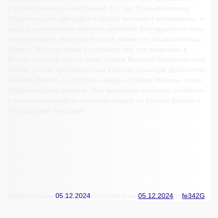
стихотворение прочла Изотова Т.А про 28 панфиловцев.
Подвиги наших офицеров и солдат вызывают восхищение, и
сердце наполняется чувством огромной благодарности этим
святым людям, ведь ценой своей жизни они защитили нашу
Родину. Мы счастливы и гордимся тем, что родились в
России и низкий поклон всем героям Великой Отечественной
войны. Слова, произнесенные в окопах разъезда Дубосеково:
«велика Россия, а отступать некуда – позади Москва» стали
общенародным девизом. Они выражали мужество, стойкость
и самоотверженность советских людей на фронте борьбы с
гитлеровской агрессией.
Опубликовано
05.12.2024
Обновлено на
05.12.2024
от
fe342G