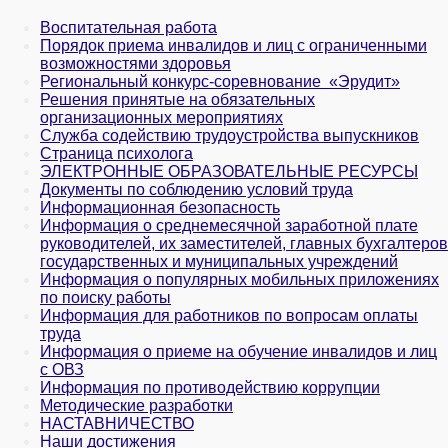
Воспитательная работа
Порядок приема инвалидов и лиц с ограниченными
возможностями здоровья
Региональный конкурс-соревнование «Эрудит»
Решения принятые на обязательных
организационных мероприятиях
Служба содействию трудоустройства выпускников
Страница психолога
ЭЛЕКТРОННЫЕ ОБРАЗОВАТЕЛЬНЫЕ РЕСУРСЫ
Документы по соблюдению условий труда
Информационная безопасность
Информация о среднемесячной заработной плате
руководителей, их заместителей, главных бухгалтеров
государственных и муни­ципальных учреждений
Информация о популярных мобильных приложениях
по поиску работы
Информация для работников по вопросам оплаты
труда
Информация о приеме на обучение инвалидов и лиц
с ОВЗ
Информация по противодействию коррупции
Методические разработки
НАСТАВНИЧЕСТВО
Наши достижения