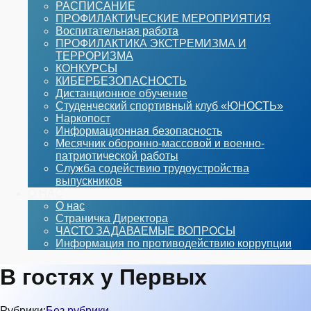
РАСПИСАНИЕ
ПРОФИЛАКТИЧЕСКИЕ МЕРОПРИЯТИЯ
Воспитательная работа
ПРОФИЛАКТИКА ЭКСТРЕМИЗМА И
ТЕРРОРИЗМА
КОНКУРСЫ
КИБЕРБЕЗОПАСНОСТЬ
Дистанционное обучение
Студенческий спортивный клуб «ЮНОСТЬ»
Наркопост
Информационная безопасность
Месячник оборонно-массовой и военно-
патриотической работы
Служба содействию трудоустройства
выпускников
О НАС
О нас
Страничка Директора
ЧАСТО ЗАДАВАЕМЫЕ ВОПРОСЫ
Информация по противодействию коррупции
В гостях у Первых
Рубрики:
Без рубрики