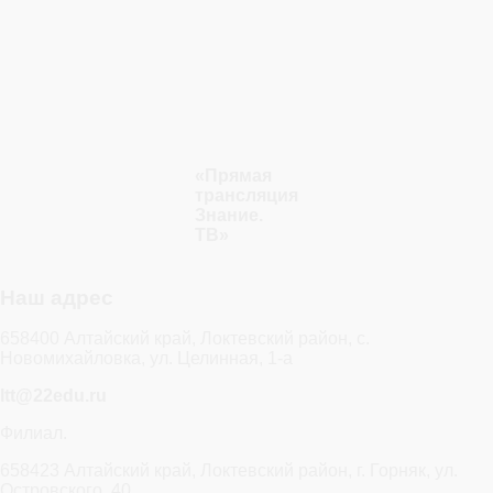
«Прямая
трансляция
Знание.
ТВ»
Наш адрес
658400 Алтайский край, Локтевский район, с.
Новомихайловка, ул. Целинная, 1-а
ltt@22edu.ru
Филиал.
658423 Алтайский край, Локтевский район, г. Горняк, ул.
Островского, 40