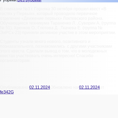
В гимназии №3 г. Горняка 30 октября прошел квест «В
гостях у Первых», который проводило первичное
отделение «Движение первых» Локтевского района.
Обучающиеся техникума Тараненко Л. ,Суворин А. (группа
№ 51), Хренков О., Глотова Д. ,Ткачева Е. (группа №
ЭиРСх-23) приняли активное участие в этом мероприятии.
Студенты узнали много нового, позитивного и
познавательного, познакомились с другими участниками
этого квеста. Сделали вывод о том, что в молодежных
квестах участвовать очень интересно! Спасибо
организаторам.
Опубликовано
02.11.2024
Обновлено на
02.11.2024
от
fe342G