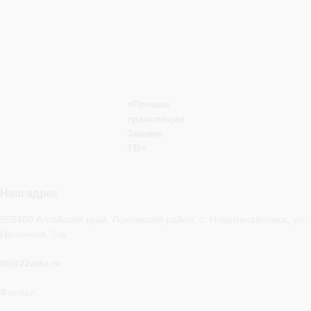
«Прямая
трансляция
Знание.
ТВ»
Наш адрес
658400 Алтайский край, Локтевский район, с. Новомихайловка, ул.
Целинная, 1-а
ltt@22edu.ru
Филиал.