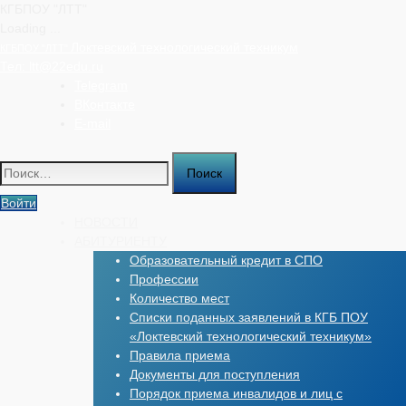
КГБПОУ "ЛТТ"
Loading ...
Перейти
Локтевский технологический техникум
КГБПОУ "ЛТТ"
к
Тел:
ltt@22edu.ru
содержимому
Telegram
ВКонтакте
E-mail
Найти:
Войти
НОВОСТИ
АБИТУРИЕНТУ
Образовательный кредит в СПО
Профессии
Количество мест
Списки поданных заявлений в КГБ ПОУ
«Локтевский технологический техникум»
Правила приема
Документы для поступления
Порядок приема инвалидов и лиц с