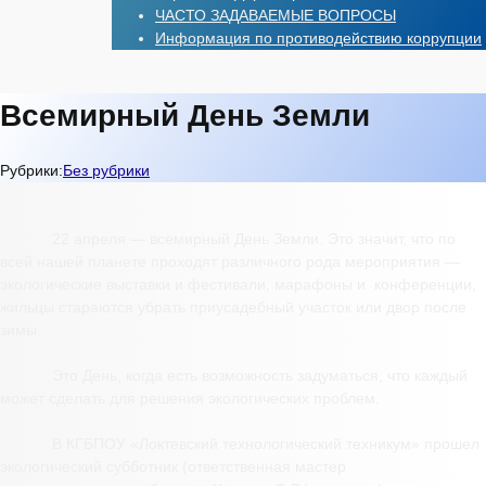
ЧАСТО ЗАДАВАЕМЫЕ ВОПРОСЫ
Информация по противодействию коррупции
Всемирный День Земли
Рубрики:
Без рубрики
22 апреля — всемирный День Земли. Это значит, что по
всей нашей планете проходят различного рода мероприятия —
экологические выставки и фестивали, марафоны и конференции,
жильцы стараются убрать приусадебный участок или двор после
зимы.
Это День, когда есть возможность задуматься, что каждый
может сделать для решения экологических проблем.
В КГБПОУ «Локтевский технологический техникум» прошел
экологический субботник (ответственная мастер