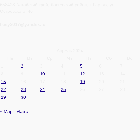
658423 Алтайский край, Локтевский район, г. Горняк, ул.
Островского, 40
licey2017@yandex.ru
Апрель 2024
Пн
Вт
Ср
Чт
Пт
Сб
Вс
1
2
3
4
5
6
7
8
9
10
11
12
13
14
15
16
17
18
19
20
21
22
23
24
25
26
27
28
29
30
« Мар
Май »