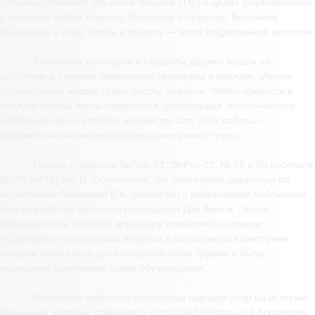
производственного обучения Чащина О.В.) в целях формирования
у личности любви к своему Отечеству и природе. Бережное
отношение к воде, земле и воздуху — залог поддержания экологии.
Работники техникума и студенты дружно вышли на
субботник и привели территорию техникума в порядок: убрали
строительный мусор, сухую листву, поросли. Чтобы привести в
порядок газоны вдоль территории, участниками экологического
субботника было вложено множество сил. Итог работы —
положительные эмоции и созерцание своего труда.
Группы студентов ЭиРсх- 21, ЭиРсх-23, № 56 и 58 посетили
МБУК МФКЦ им. Н. Островского, где советником директора по
воспитанию Яковлевой Е.А. совместно с работниками библиотеки
был разработан сценарий проведения Дня Земли. Перед
мероприятием советник директора совместно с активом
«Созвездие» подготовили вопросы к экологической викторине,
которая была посвящена лекарственным травам и была
проведена советником среди обучающихся.
Работники районной библиотеки сделали упор на историю
праздника, который отмечается с подачи Генеральной Ассамблеи