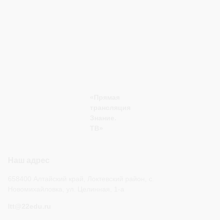
«Прямая
трансляция
Знание.
ТВ»
Наш адрес
658400 Алтайский край, Локтевский район, с.
Новомихайловка, ул. Целинная, 1-а
ltt@22edu.ru