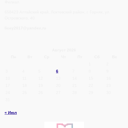
Филиал.
658423 Алтайский край, Локтевский район, г. Горняк, ул.
Островского, 40
licey2017@yandex.ru
Август 2026
Пн
Вт
Ср
Чт
Пт
Сб
Вс
1
2
3
4
5
6
7
8
9
10
11
12
13
14
15
16
17
18
19
20
21
22
23
24
25
26
27
28
29
30
31
« Июл