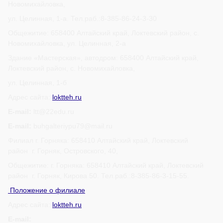
Новомихайловка,
ул. Целинная, 1-а. Тел.раб.:8-385-86-24-3-30
Общежитие: 658400 Алтайский край, Локтевский район, с.
Новомихайловка, ул. Целинная, 2-а
Здание «Мастерская», автодром: 658400 Алтайский край,
Локтевский район, с. Новомихайловка,
ул. Целинная, 1-б
Адрес сайта:
loktteh.ru
E-mail:
ltt@22edu.ru
E-mail:
buhgalteriypu79@mail.ru
Филиал г. Горняка: 658410 Алтайский край, Локтевский
район г. Горняк, Островского, 40,
Общежитие: г. Горняка: 658410 Алтайский край, Локтевский
район г. Горняк, Кирова 50. Тел.раб.:8-385-86-3-15-55.
Положение о филиале
Адрес сайта:
loktteh.ru
E-mail: