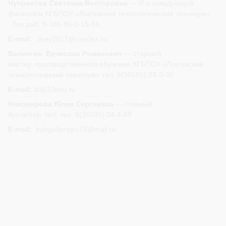
Чуприкова Светлана Викторовна
— И.о.заведующий
филиалом КГБПОУ «Локтевский технологический техникум»
Тел.раб.:8-385-86-3-15-55
E-mail:
licey2017@yandex.ru
Валентин Вячеслав Романович
— старший
мастер производственного обучения КГБПОУ «Локтевский
технологический техникум» тел. 8(38586) 24-3-30
E-mail:
ltt@22edu.ru
Никонорова Юлия Сергеевна
— главный
бухгалтер: тел. тел. 8(38586) 24-4-69
E-mail:
buhgalteriypu79@mail.ru