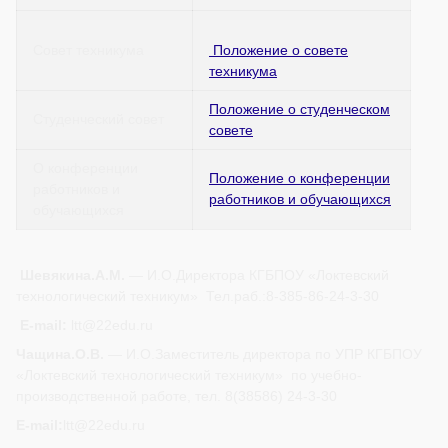
Совет техникума
Положение о совете
техникума
Положение о студенческом
Студенческий совет
совете
О конференции
Положение о конференции
работников и
работников и обучающихся
обучающихся
Шевякина.А.М.
— И.О.Директора КГБПОУ «Локтевский
технологический техникум» Тел.раб.:8-385-86-24-3-30
E-mail:
ltt@22edu.ru
Чащина.О.В.
— И.О.Заместитель директора по УПР КГБПОУ
«Локтевский технологический техникум» по учебно-
производственной работе, тел. 8(38586) 24-3-30
E-mail:
ltt@22edu.ru