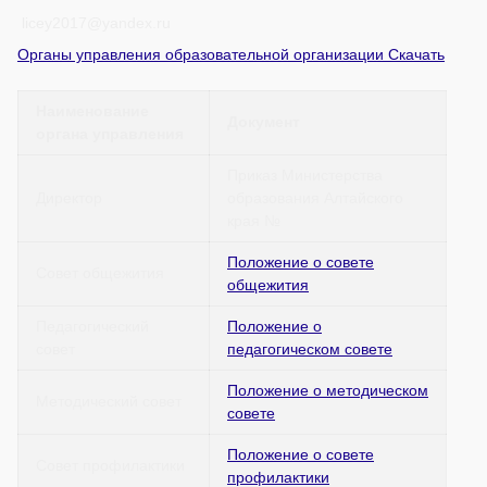
licey2017@yandex.ru
Органы управления образовательной организации Скачать
Наименование
Документ
органа управления
Приказ Министерства
Директор
образования Алтайского
края №
Положение о совете
Совет общежития
общежития
Педагогический
Положение о
совет
педагогическом совете
Положение о методическом
Методический совет
совете
Положение о совете
Совет профилактики
профилактики