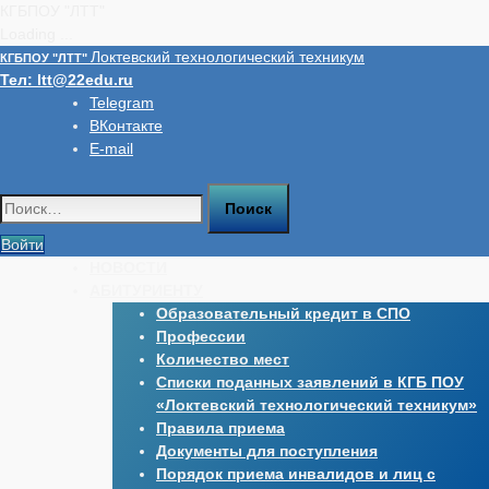
КГБПОУ "ЛТТ"
Loading ...
Перейти
Локтевский технологический техникум
КГБПОУ "ЛТТ"
к
Тел:
ltt@22edu.ru
содержимому
Telegram
ВКонтакте
E-mail
Найти:
Войти
НОВОСТИ
АБИТУРИЕНТУ
Образовательный кредит в СПО
Профессии
Количество мест
Списки поданных заявлений в КГБ ПОУ
«Локтевский технологический техникум»
Правила приема
Документы для поступления
Порядок приема инвалидов и лиц с