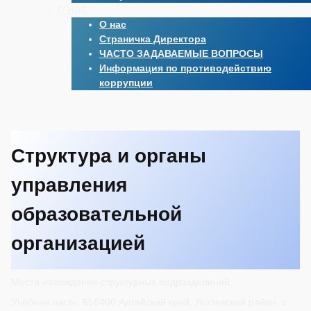
О НАС
О нас
Страничка Директора
ЧАСТО ЗАДАВАЕМЫЕ ВОПРОСЫ
Информация по противодействию
коррупции
Структура и органы
управления
образовательной
организацией
Места нахождения структурных подразделений:
Учебная часть: 658400 Алтайский край, Локтевский район, с.