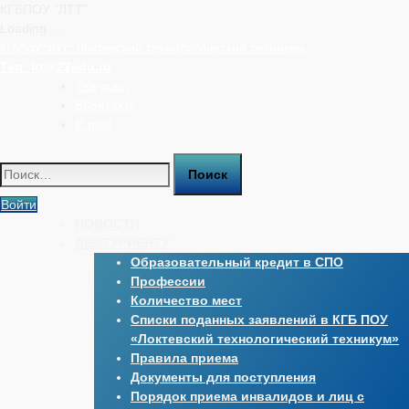
КГБПОУ "ЛТТ"
Loading ...
Перейти
Локтевский технологический техникум
КГБПОУ "ЛТТ"
к
Тел:
ltt@22edu.ru
содержимому
Telegram
ВКонтакте
E-mail
Найти:
Войти
НОВОСТИ
АБИТУРИЕНТУ
Образовательный кредит в СПО
Профессии
Количество мест
Списки поданных заявлений в КГБ ПОУ
«Локтевский технологический техникум»
Правила приема
Документы для поступления
Порядок приема инвалидов и лиц с