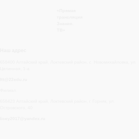
«Прямая
трансляция
Знание.
ТВ»
Наш адрес
658400 Алтайский край, Локтевский район, с. Новомихайловка, ул.
Целинная, 1-а
ltt@22edu.ru
Филиал.
658423 Алтайский край, Локтевский район, г. Горняк, ул.
Островского, 40
licey2017@yandex.ru