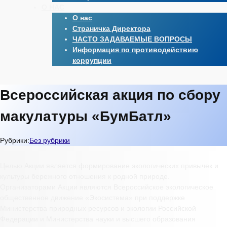
О НАС
О нас
Страничка Директора
ЧАСТО ЗАДАВАЕМЫЕ ВОПРОСЫ
Информация по противодействию
коррупции
Всероссийская акция по сбору
макулатуры «БумБатл»
Рубрики:
Без рубрики
Целью Акции является формирование экологических привычек и
культуры бережного отношения к родной природе.
Организаторами Акции являются Всероссийское экологическое
общественное движение «Экосистема» при поддержке
Министерства природных ресурсов и экологии Российской
Федерации и Министерства науки и высшего образования