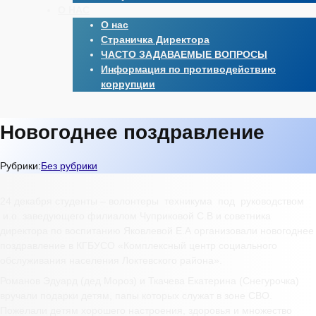
О НАС
О нас
Страничка Директора
ЧАСТО ЗАДАВАЕМЫЕ ВОПРОСЫ
Информация по противодействию
коррупции
Новогоднее поздравление
Рубрики:
Без рубрики
24 декабря студенты – волонтеры техникума под руководством
и.о. заведующего филиалом Чуприковой С.В и советника
директора по воспитанию Яковлевой Е.А организовали новогоднее
поздравление в КГБУСО «Комплексный центр социального
обслуживания населения Локтевского района».
Романов Эдуард (дед Мороз) и Ткачева Екатерина (Снегурочка)
вручали подарки детям, папы которых служат в зоне СВО.
Пожелали детям хорошего настроения, здоровья и множество