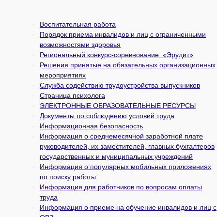
Воспитательная работа
Порядок приема инвалидов и лиц с ограниченными
возможностями здоровья
Региональный конкурс-соревнование «Эрудит»
Решения принятые на обязательных организационных
мероприятиях
Служба содействию трудоустройства выпускников
Страница психолога
ЭЛЕКТРОННЫЕ ОБРАЗОВАТЕЛЬНЫЕ РЕСУРСЫ
Документы по соблюдению условий труда
Информационная безопасность
Информация о среднемесячной заработной плате
руководителей, их заместителей, главных бухгалтеров
государственных и муни­ципальных учреждений
Информация о популярных мобильных приложениях
по поиску работы
Информация для работников по вопросам оплаты
труда
Информация о приеме на обучение инвалидов и лиц с