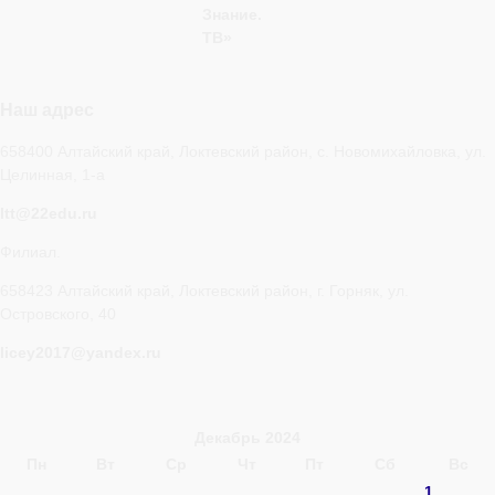
Знание.
ТВ»
Наш адрес
658400 Алтайский край, Локтевский район, с. Новомихайловка, ул.
Целинная, 1-а
ltt@22edu.ru
Филиал.
658423 Алтайский край, Локтевский район, г. Горняк, ул.
Островского, 40
licey2017@yandex.ru
Декабрь 2024
Пн
Вт
Ср
Чт
Пт
Сб
Вс
1