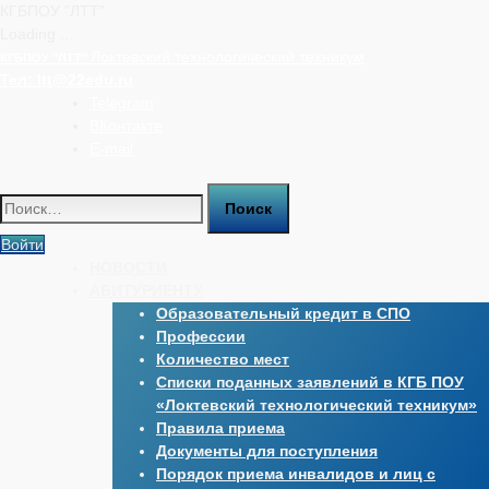
КГБПОУ "ЛТТ"
Loading ...
Перейти
Локтевский технологический техникум
КГБПОУ "ЛТТ"
к
Тел:
ltt@22edu.ru
содержимому
Telegram
ВКонтакте
E-mail
Найти:
Войти
НОВОСТИ
АБИТУРИЕНТУ
Образовательный кредит в СПО
Профессии
Количество мест
Списки поданных заявлений в КГБ ПОУ
«Локтевский технологический техникум»
Правила приема
Документы для поступления
Порядок приема инвалидов и лиц с