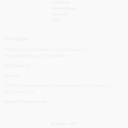
«Прямая
трансляция
Знание.
ТВ»
Наш адрес
658400 Алтайский край, Локтевский район, с.
Новомихайловка, ул. Целинная, 1-а
ltt@22edu.ru
Филиал.
658423 Алтайский край, Локтевский район, г. Горняк, ул.
Островского, 40
licey2017@yandex.ru
Декабрь 2024