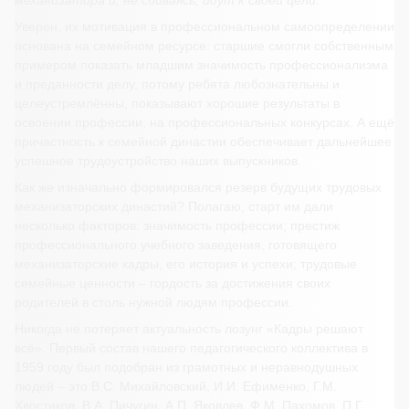
механизатора и, не сбиваясь, идут к своей цели.
Уверен, их мотивация в профессиональном самоопределении
основана на семейном ресурсе: старшие смогли собственным
примером показать младшим значимость профессионализма
и преданности делу, потому ребята любознательны и
целеустремлённы, показывают хорошие результаты в
освоении профессии, на профессиональных конкурсах. А ещё
причастность к семейной династии обеспечивает дальнейшее
успешное трудоустройство наших выпускников.
Как же изначально формировался резерв будущих трудовых
механизаторских династий? Полагаю, старт им дали
несколько факторов: значимость профессии; престиж
профессионального учебного заведения, готовящего
механизаторские кадры, его история и успехи; трудовые
семейные ценности – гордость за достижения своих
родителей в столь нужной людям профессии.
Никогда не потеряет актуальность лозунг «Кадры решают
всё». Первый состав нашего педагогического коллектива в
1959 году был подобран из грамотных и неравнодушных
людей – это В.С. Михайловский, И.И. Ефименко, Г.М.
Хвостиков, В.А. Пичугин, А.П. Яковлев, Ф.М. Пахомов, П.Г.