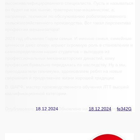
высококвалифицированного специалиста. Пусть и называться
он будет не как нынче, трактористом-машинистом, а,
например, техником по обслуживанию роботизированного
сельскохозяйственного производства. Вот такая перспектива
профессии механизатора!
2024 год объявлен Годом семьи. И именно семья, семейные
ценности дают опору, играют огромную роль в становлении и
самоопределении наших студентов – выходцев из
профессиональных механизаторских династий, кому
профессия буквально передалась по наследству. Ну а мы,
преподаватели техникума, вдохновляем ребят на новые
свершения и продолжение жизни хорошей традиции.
В. ШАРФ, мастер производственного обучения ЛТТ высшей
квалификационной категории.
Опубликовано
18.12.2024
Обновлено на
18.12.2024
от
fe342G