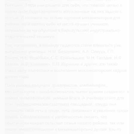
Волошин. Тогда они решили для себя, что главной целью в
новом деле будет выполнить возложенные на них задачи с
честью. И готовили не только хороших механизаторов для
района, но и замену себе из числа лучших учеников,
отправляя их на обучение в Барнаульский индустриально-
педагогический техникум.
Так, постепенно, в команду педагогов стали вливаться уже
выпускники училища: Н.М. Беланович, А.А. Сивуха, Г.П.
Тикото, Н.Е. Воробьёв, С.С. Ермилышев, М.Н. Гвоздев, Н.Ф.
Квасов, Н.Ф. Клименко, В.П. Корчагин и другие, кто также
отдал делу подготовки и воспитания механизаторских кадров
долгие годы.
Поля района получали трактористов, комбайнеров,
механизаторов – профессионалов, чьими руками создаются, в
самом прямом смысле, земные блага. А училище стало для
этих профессионалов стартовой площадкой, откуда они
начинали свой путь в труде, путь признания и уважения среди
людей. Сегодня можно с уверенностью сказать, что
практически каждая сельская семья нашего района, так или
иначе, имеет отношение к механизаторским делам. Кто-то