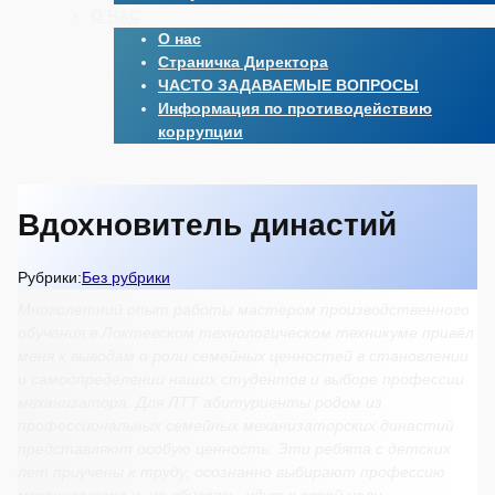
О НАС
О нас
Страничка Директора
ЧАСТО ЗАДАВАЕМЫЕ ВОПРОСЫ
Информация по противодействию
коррупции
Вдохновитель династий
Рубрики:
Без рубрики
Многолетний опыт работы мастером производственного
обучения в Локтевском технологическом техникуме привёл
меня к выводам о роли семейных ценностей в становлении
и самоопределении наших студентов и выборе профессии
механизатора. Для ЛТТ абитуриенты родом из
профессиональных семейных механизаторских династий
представляют особую ценность. Эти ребята с детских
лет приучены к труду, осознанно выбирают профессию