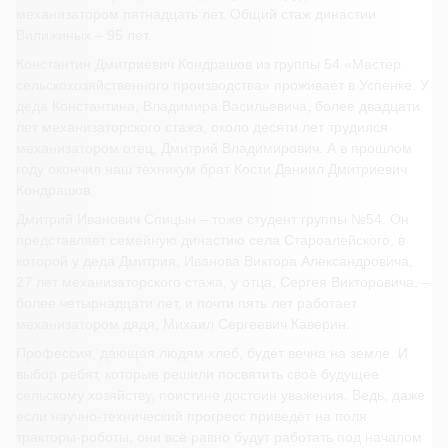
механизатором пятнадцать лет. Общий стаж династии
Вилижиных – 95 лет.
Константин Дмитриевич Кондрашов из группы 54 «Мастер
сельскохозяйственного производства» проживает в Успенке. У
деда Константина, Владимира Васильевича, более двадцати
лет механизаторского стажа, около десяти лет трудился
механизатором отец, Дмитрий Владимирович. А в прошлом
году окончил наш техникум брат Кости Даниил Дмитриевич
Кондрашов.
Дмитрий Иванович Спицын – тоже студент группы №54. Он
представляет семейную династию села Староалейского, в
которой у деда Дмитрия, Иванова Виктора Александровича,
27 лет механизаторского стажа, у отца, Сергея Викторовича, –
более четырнадцати лет, и почти пять лет работает
механизатором дядя, Михаил Сергеевич Каверин.
Профессия, дающая людям хлеб, будет вечна на земле. И
выбор ребят, которые решили посвятить своё будущее
сельскому хозяйству, поистине достоин уважения. Ведь, даже
если научно-технический прогресс приведёт на поля
тракторы-роботы, они всё равно будут работать под началом