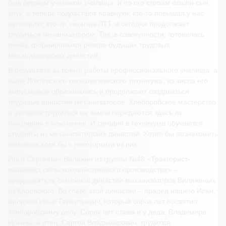
был первым учеником училища, и по его стопам пошли сын,
внук, а теперь подрастают правнуки; кто-то повышал у нас
категорию; кто-то, окончив ЛТТ, и сегодня продолжает
трудиться механизатором. Так, в совокупности, готовилась
почва, формировался резерв будущих трудовых
механизаторских династий.
В результате за время работы профессионального училища, а
ныне Локтевского технологического техникума, из числа его
выпускников образовались и продолжают создаваться
трудовые династии механизаторов. Хлеборобское мастерство
и желание трудиться на земле передаются здесь из
поколения в поколение. И сегодня в техникуме обучаются
студенты из механизаторских династий. Хотел бы познакомить
земляков хотя бы с некоторыми из них.
Илья Сергеевич Вилижин из группы №48 «Тракторист-
машинист сельскохозяйственного производства» –
продолжатель семейной династии механизаторов Вилижиных
из Кировского. Во главе этой династии – прадед нашего Ильи,
Вилижин Илья Терентьевич, который сорок лет посвятил
хлеборобскому делу. Сорок лет стажа и у деда, Владимира
Ильича, а отец, Сергей Владимирович, трудился