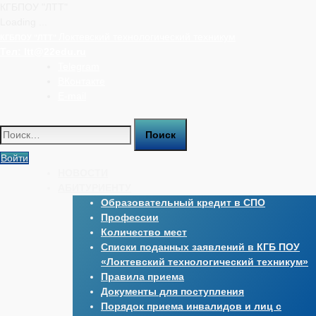
КГБПОУ "ЛТТ"
Loading ...
Перейти
Локтевский технологический техникум
КГБПОУ "ЛТТ"
к
Тел:
ltt@22edu.ru
содержимому
Telegram
ВКонтакте
E-mail
Найти:
Войти
НОВОСТИ
АБИТУРИЕНТУ
Образовательный кредит в СПО
Профессии
Количество мест
Списки поданных заявлений в КГБ ПОУ
«Локтевский технологический техникум»
Правила приема
Документы для поступления
Порядок приема инвалидов и лиц с