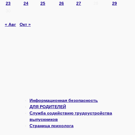
23
24
25
26
27
28
29
30
« Авг
Окт »
Информационная безопасность
ДЛЯ РОДИТЕЛЕЙ
Служба содействию трудоустройства
выпускников
Страница психолога