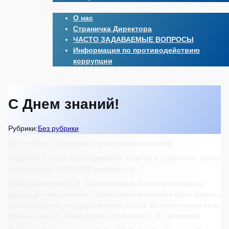
О НАС
О нас
Страничка Директора
ЧАСТО ЗАДАВАЕМЫЕ ВОПРОСЫ
Информация по противодействию
коррупции
С Днем знаний!
Рубрики:
Без рубрики
02 сентября состоялась торжественная линейка.
Студенты 1 курса, преподаватели, родители собрались, чтобы
начать новый 2024-2025 учебный год.
Преподавателем С.И. Таможниковым были подготовлены
группы для построения. Торжественная линейка была открыта
после поднятия государственного флага. Вступительную речь
произнесла и.о. заведующего филиалом С.В. Чуприкова.