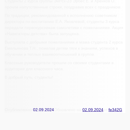
Студенты 2 курса группы ЭиРсх-23 Эрбес Е. и Хренков О.
прочли напутственные строки, поздравив всех с праздником.
По традиции, рекомендованной к исполнению советником
директора по воспитанию Е.А. Яковлевой, студенты 3 курса
передали первокурсникам самолетики с пожеланиями. Акция
«Навигаторы детства» была запущена.
Выступила с добрыми пожеланиями и мама студента 2 курса
Емельянова Т.Н., пожелав детям тяги к знаниям, успехов в
обучении и теплых взаимоотношений в группе.
Классные руководители прошли со своими студентами в
аудитории для классного часа.
В добрый путь, студенты!
Опубликовано
02.09.2024
Обновлено на
02.09.2024
от
fe342G