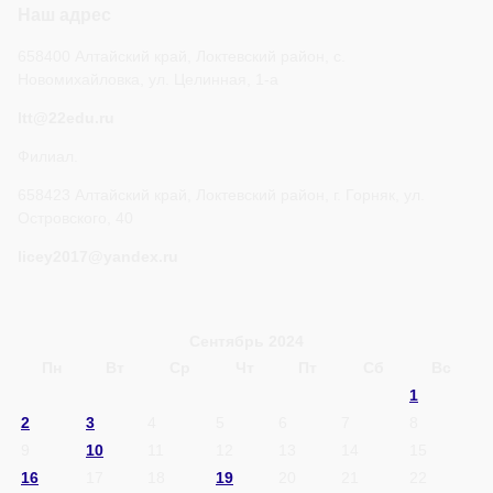
Наш адрес
658400 Алтайский край, Локтевский район, с.
Новомихайловка, ул. Целинная, 1-а
ltt@22edu.ru
Филиал.
658423 Алтайский край, Локтевский район, г. Горняк, ул.
Островского, 40
licey2017@yandex.ru
Сентябрь 2024
Пн
Вт
Ср
Чт
Пт
Сб
Вс
1
2
3
4
5
6
7
8
9
10
11
12
13
14
15
16
17
18
19
20
21
22