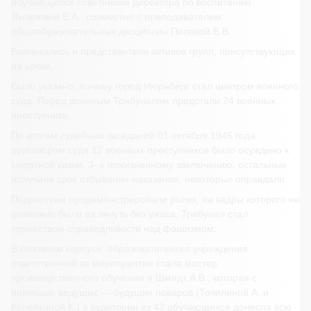
обучающихся советником директора по воспитанию
Яковлевой Е.А., совместно с преподавателем
общеобразовательных дисциплин Поповой Е.В.
Вовлекались и представители активов групп, присутствующих
на уроке.
Было указано, почему город Нюрнберг стал центром военного
суда. Перед военным Трибуналом предстали 24 военных
преступника.
По итогам судебных заседаний 01 октября 1946 года
приговором суда 12 военных преступников было осуждено к
смертной казни, 3- к пожизненному заключению, остальные
получили срок отбывания наказания, некоторых оправдали.
Подросткам продемонстрировали ролик, на кадры которого не
возможно было взглянуть без ужаса. Трибунал стал
торжеством справедливости над фашизмом.
В головном корпусе образовательного учреждения
ответственной за мероприятие стала мастер
производственного обучении я Шмидт А.В., которая с
помощью ведущих — будущих поваров (Точилиной А. и
Копейкиной К.) в аудитории из 43 обучающихся донесла всю