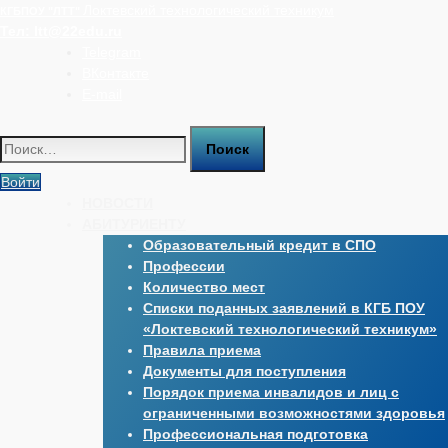
Перейти
Локтевский технологический техникум
КГБПОУ "ЛТТ"
к
Тел:
ltt@22edu.ru
содержимому
Telegram
ВКонтакте
E-mail
Найти:
Войти
НОВОСТИ
АБИТУРИЕНТУ
Образовательный кредит в СПО
Профессии
Количество мест
Списки поданных заявлений в КГБ ПОУ
«Локтевский технологический техникум»
Правила приема
Документы для поступления
Порядок приема инвалидов и лиц с
ограниченными возможностями здоровья
Профессиональная подготовка