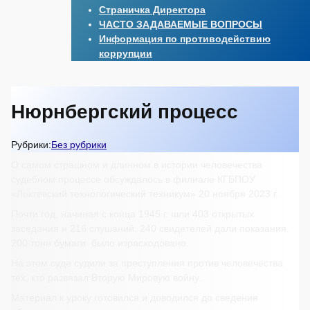
Страничка Директора
ЧАСТО ЗАДАВАЕМЫЕ ВОПРОСЫ
Информация по противодействию
коррупции
Нюрнбергский процесс
Рубрики:
Без рубрики
О самом страшном и длинном в истории человечества
судебном процессе обсуждалось в филиале КГБПОУ
«Локтевский технологический техникум» 20 ноября 2023 г.
Почти год, начиная с конца 1945 г. шли 403 открытых
заседания и 216 слушаний. 240 свидетелей дали показания.
200 тонн бумаги было израсходовано.
На этом суде судили за преступления против человечества
тех, кто развязал Вторую Мировую войну.
Материал к уроку готовился и доводился до сведения