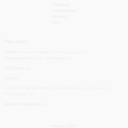
«Прямая
трансляция
Знание.
ТВ»
Наш адрес
658400 Алтайский край, Локтевский район, с.
Новомихайловка, ул. Целинная, 1-а
ltt@22edu.ru
Филиал.
658423 Алтайский край, Локтевский район, г. Горняк, ул.
Островского, 40
licey2017@yandex.ru
Ноябрь 2023