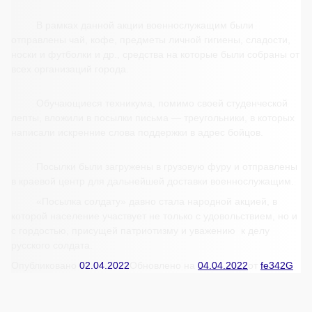
В рамках данной акции военнослужащим были
отправлены чай, кофе, предметы личной гигиены, сладости,
носки и футболки и др., средства на которые были собраны от
всех организаций города.
Обучающиеся техникума, помимо своей студенческой
лепты, вложили в посылки письма — треугольники, в которых
написали искренние слова поддержки в адрес бойцов.
Посылки были загружены в грузовую фуру и отправлены
в краевой центр для дальнейшей доставки военнослужащим.
«Посылка солдату» давно стала народной акцией, в
которой население участвует не только с удовольствием, но и
с гордостью, присущей патриотизму и уважению к делу
русского солдата.
Опубликовано
02.04.2022
Обновлено на
04.04.2022
от
fe342G