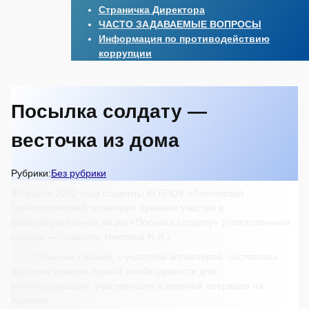
Страничка Директора
ЧАСТО ЗАДАВАЕМЫЕ ВОПРОСЫ
Информация по противодействию
коррупции
Посылка солдату —
весточка из дома
Рубрики:
Без рубрики
30 марта 2022 года студенты КГБПОУ «Локтевский
технологический техникум» приняли участие в
благотворительной акции «Посылка солдату» (ответственная
педагог — психолог Инютина Н.И.).
Общими силами, с участием волонтеров, состоялась
фасовка товаров первой необходимости для
военнослужащих, участвующих в военной операции на
Украине.