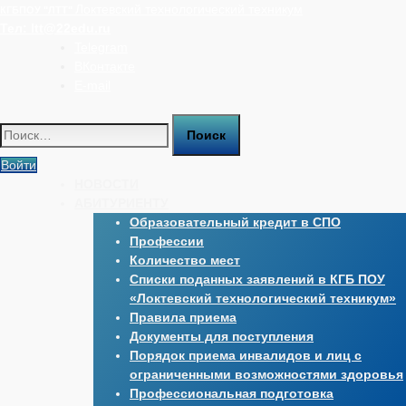
Перейти
Локтевский технологический техникум
КГБПОУ "ЛТТ"
к
Тел:
ltt@22edu.ru
содержимому
Telegram
ВКонтакте
E-mail
Найти:
Войти
НОВОСТИ
АБИТУРИЕНТУ
Образовательный кредит в СПО
Профессии
Количество мест
Списки поданных заявлений в КГБ ПОУ
«Локтевский технологический техникум»
Правила приема
Документы для поступления
Порядок приема инвалидов и лиц с
ограниченными возможностями здоровья
Профессиональная подготовка