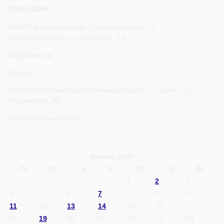
Наш адрес
658400 Алтайский край, Локтевский район, с.
Новомихайловка, ул. Целинная, 1-а
ltt@22edu.ru
Филиал.
658423 Алтайский край, Локтевский район, г. Горняк, ул.
Островского, 40
licey2017@yandex.ru
Апрель 2022
Пн
Вт
Ср
Чт
Пт
Сб
Вс
1
2
3
4
5
6
7
8
9
10
11
12
13
14
15
16
17
18
19
20
21
22
23
24