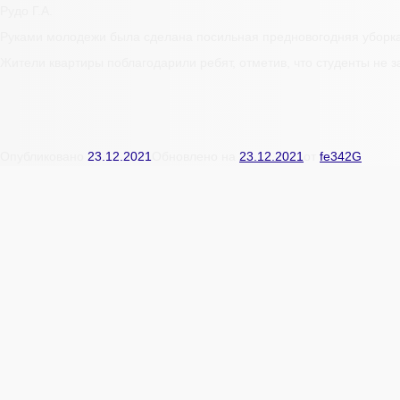
Рудо Г.А.
Руками молодежи была сделана посильная предновогодняя уборка
Жители квартиры поблагодарили ребят, отметив, что студенты не
Опубликовано
23.12.2021
Обновлено на
23.12.2021
от
fe342G