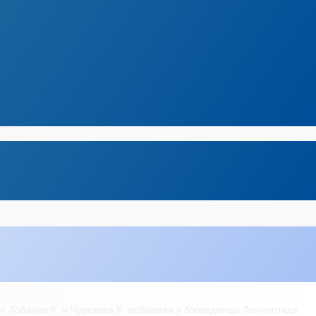
» Лобанов К. и Чурикова К. побывали у блокадницы Ленинграда