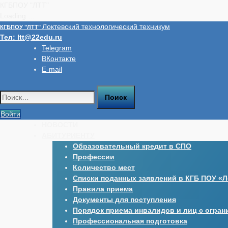
КГБПОУ "ЛТТ"
Loading ...
Перейти
Локтевский технологический техникум
КГБПОУ "ЛТТ"
к
Тел:
ltt@22edu.ru
содержимому
Telegram
ВКонтакте
E-mail
Найти:
Войти
НОВОСТИ
АБИТУРИЕНТУ
Образовательный кредит в СПО
Профессии
Количество мест
Списки поданных заявлений в КГБ ПОУ «Л
Правила приема
Документы для поступления
Порядок приема инвалидов и лиц с огра
Профессиональная подготовка