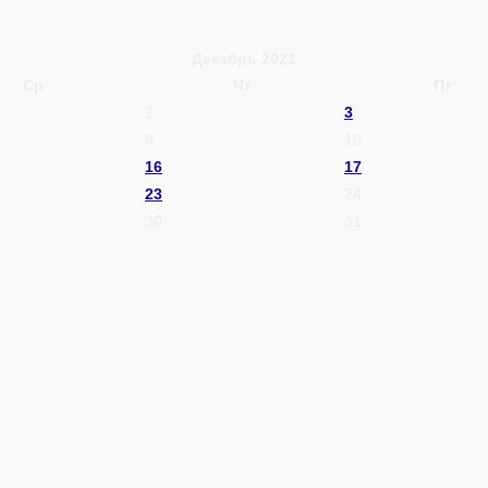
Декабрь 2021
Ср
Чт
Пт
2
3
9
10
16
17
23
24
30
31