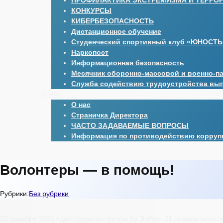
ПРОФИЛАКТИКА ЭКСТРЕМИЗМА И ТЕРРО
КОНКУРСЫ
КИБЕРБЕЗОПАСНОСТЬ
Дистанционное обучение
Студенческий спортивный клуб «ЮНОСТЬ
Наркопост
Информационная безопасность
Месячник оборонно-массовой и военно-п
Служба содействию трудоустройства вы
О НАС
О нас
Страничка Директора
ЧАСТО ЗАДАВАЕМЫЕ ВОПРОСЫ
Информация по противодействию корруп
Волонтеры — в помощь!
Рубрики:
Без рубрики
23 декабря 2021 года студенты группы № ЭиРсх- 21 специальност