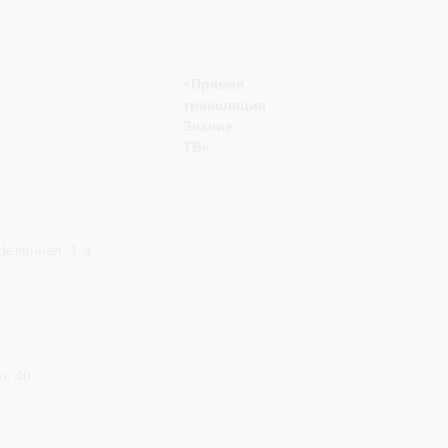
«Прямая
трансляция
Знание.
ТВ»
Целинная, 1-а
о, 40