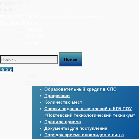
КГБПОУ "ЛТТ"
Loading ...
Перейти
Локтевский технологический техникум
КГБПОУ "ЛТТ"
к
Тел:
ltt@22edu.ru
содержимому
Telegram
ВКонтакте
E-mail
Найти:
Войти
НОВОСТИ
АБИТУРИЕНТУ
Образовательный кредит в СПО
Профессии
Количество мест
Списки поданных заявлений в КГБ ПОУ
«Локтевский технологический техникум»
Правила приема
Документы для поступления
Порядок приема инвалидов и лиц с