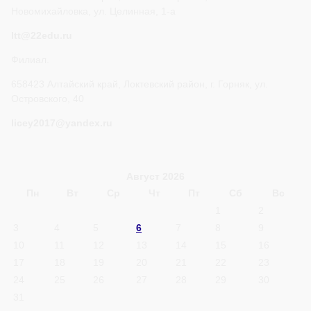
Новомихайловка, ул. Целинная, 1-а
ltt@22edu.ru
Филиал.
658423 Алтайский край, Локтевский район, г. Горняк, ул.
Островского, 40
licey2017@yandex.ru
Август 2026
Пн
Вт
Ср
Чт
Пт
Сб
Вс
1
2
3
4
5
6
7
8
9
10
11
12
13
14
15
16
17
18
19
20
21
22
23
24
25
26
27
28
29
30
31