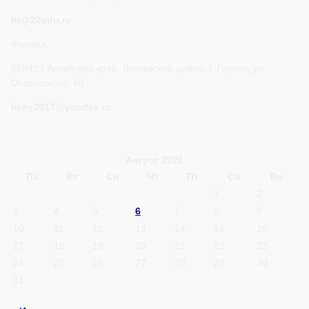
ltt@22edu.ru
Филиал.
658423 Алтайский край, Локтевский район, г. Горняк, ул.
Островского, 40
licey2017@yandex.ru
Август 2026
Пн
Вт
Ср
Чт
Пт
Сб
Вс
1
2
3
4
5
6
7
8
9
10
11
12
13
14
15
16
17
18
19
20
21
22
23
24
25
26
27
28
29
30
31