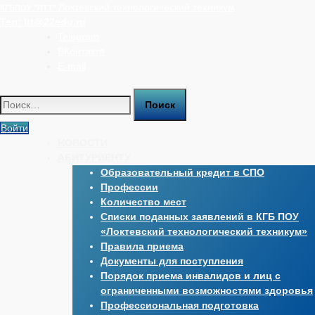
Перейти
Локтевский технологический техникум
КГБПОУ "ЛТТ"
к
Тел:
ltt@22edu.ru
содержимому
Telegram
ВКонтакте
E-mail
Найти:
Войти
НОВОСТИ
АБИТУРИЕНТУ
Образовательный кредит в СПО
Профессии
Количество мест
Списки поданных заявлений в КГБ ПОУ
«Локтевский технологический техникум»
Правила приема
Документы для поступления
Порядок приема инвалидов и лиц с
ограниченными возможностями здоровья
Профессиональная подготовка